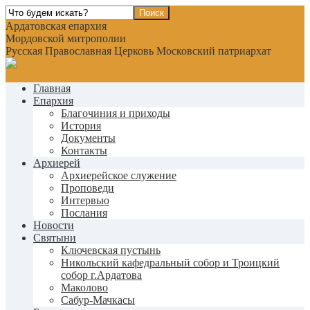
Ардатовская епархия
Мордовской митрополии
Русская Православная Церковь Московский патриархат
Главная
Епархия
Благочиния и приходы
История
Документы
Контакты
Архиерей
Архиерейское служение
Проповеди
Интервью
Послания
Новости
Святыни
Ключевская пустынь
Никольский кафедральный собор и Троицкий
собор г.Ардатова
Маколово
Сабур-Мачкасы