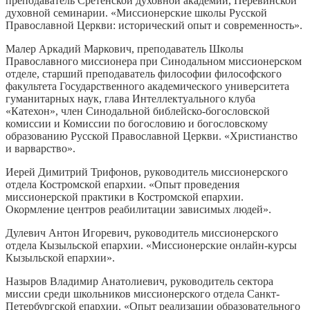
преподаватель Сретенской духовной академии, Перевинской
духовной семинарии. «Миссионерские школы Русской
Православной Церкви: исторический опыт и современность».
Малер Аркадий Маркович, преподаватель Школы
Православного миссионера при Синодальном миссионерском
отделе, старший преподаватель философии философского
факультета Государственного академического университета
гуманитарных наук, глава Интеллектуального клуба
«Катехон», член Синодальной библейско-богословской
комиссии и Комиссии по богословию и богословскому
образованию Русской Православной Церкви. «Христианство
и варварство».
Иерей Димитрий Трифонов, руководитель миссионерского
отдела Костромской епархии. «Опыт проведения
миссионерской практики в Костромской епархии.
Окормление центров реабилитации зависимых людей».
Дулевич Антон Игоревич, руководитель миссионерского
отдела Кызыльской епархии. «Миссионерские онлайн-курсы
Кызыльской епархии».
Назыров Владимир Анатолиевич, руководитель сектора
миссии среди школьников миссионерского отдела Санкт-
Петербургской епархии. «Опыт реализации образовательного