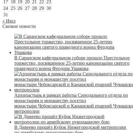
17
18
19
20
21
22
23
24
25
26
27
28
29
30
31
« Июл
Свежие новости
В Саранском кафедральном соборе прошло Престольное
торжество, посвященное 25-летию канонизации святого
праведного воина Феодора Ушакова
Архипастырь в рамках работы Синодального отдела по
монастырям и монашеству посетил
монастыри Чебоксарской и Канашской епархий Чувашск
митрополии
В Дивеево прошёл Кубок Нижегородской митрополии
по армейскому рукопашному бою