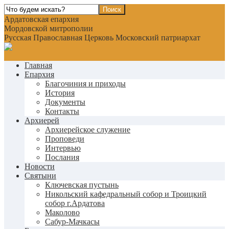
Ардатовская епархия
Мордовской митрополии
Русская Православная Церковь Московский патриархат
Главная
Епархия
Благочиния и приходы
История
Документы
Контакты
Архиерей
Архиерейское служение
Проповеди
Интервью
Послания
Новости
Святыни
Ключевская пустынь
Никольский кафедральный собор и Троицкий
собор г.Ардатова
Маколово
Сабур-Мачкасы