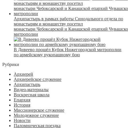
Архипастырь в рамках работы Синодального отдела по
монастырям и монашеству посетил
монастыри Чебоксарской и Канашской епархий Чувашск
митрополии
В Дивеево прошёл Кубок Нижегородской митрополии
по армейскому рукопашному бою
Рубрики
Архиерей
Архиерейское служение
Архипастырь
Видео-материалы
Воскресная школа
Епархия
История
Миссионерское служение
Молодежное служение
Новости
Паломническая поездка