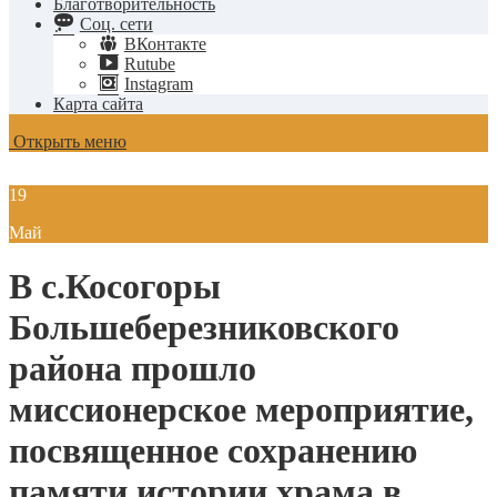
Благотворительность
Соц. сети
ВКонтакте
Rutube
Instagram
Карта сайта
Открыть меню
19
Май
В с.Косогоры
Большеберезниковского
района прошло
миссионерское мероприятие,
посвященное сохранению
памяти истории храма в