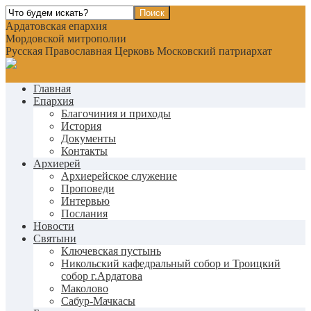
Ардатовская епархия
Мордовской митрополии
Русская Православная Церковь Московский патриархат
Главная
Епархия
Благочиния и приходы
История
Документы
Контакты
Архиерей
Архиерейское служение
Проповеди
Интервью
Послания
Новости
Святыни
Ключевская пустынь
Никольский кафедральный собор и Троицкий
собор г.Ардатова
Маколово
Сабур-Мачкасы