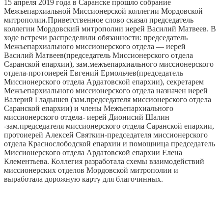
15 апреля 2019 года в Саранске прошло собрание
Межъепархиальной Миссионерской коллегии Мордовской
митрополии.Приветственное слово сказал председатель
коллегии Мордовский митрополии иерей Василий Матвеев. В
ходе встречи распределили обязанности: председатель
Межъепархиального миссионерского отдела — иерей
Василий Матвеев(председатель Миссионерского отдела
Саранской епархии), зам.межъепархиального миссионерского
отдела-протоиерей Евгений Ермольчев(председатель
Миссионерского отдела Ардатовской епархии), секретарем
Межъепархиального миссионерского отдела назначен иерей
Валерий Гладышев (зам.председателя миссионерского отдела
Саранской епархии) и члены Межъепархиального
миссионерского отдела- иерей Дионисий Шалин
-зам.председателя миссионерского отдела Саранской епархии,
протоиерей Алексей Святкин-председателя миссионерского
отдела Краснослободской епархии и помощница председатель
Миссионерского отдела Ардатовской епархии Елена
Клементьева. Коллегия разработала схемы взаимодействий
миссионерских отделов Мордовской митрополии и
выработала дорожную карту для благочинных.