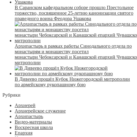
В Саранском кафедральном соборе прошло Престольное
торжество, посвященное 25-летию канонизации святого
праведного воина Феодора Ушакова
Архипастырь в рамках работы Синодального отдела по
монастырям и монашеству посетил
монастыри Чебоксарской и Канашской епархий Чувашск
митрополии
В Дивеево прошёл Кубок Нижегородской митрополии
по армейскому рукопашному бою
Рубрики
Архиерей
Архиерейское служение
Архипастырь
Видео-материалы
Воскресная школа
Епархия