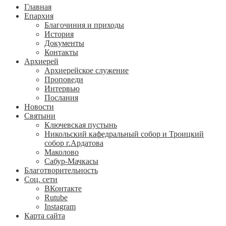
Главная
Епархия
Благочиния и приходы
История
Документы
Контакты
Архиерей
Архиерейское служение
Проповеди
Интервью
Послания
Новости
Святыни
Ключевская пустынь
Никольский кафедральный собор и Троицкий
собор г.Ардатова
Маколово
Сабур-Мачкасы
Благотворительность
Соц. сети
ВКонтакте
Rutube
Instagram
Карта сайта