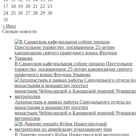
17
18
19
20
21
22
23
24
25
26
27
28
29
30
31
« Июл
Свежие новости
В Саранском кафедральном соборе прошло Престольное
торжество, посвященное 25-летию канонизации святого
праведного воина Феодора Ушакова
Архипастырь в рамках работы Синодального отдела по
монастырям и монашеству посетил
монастыри Чебоксарской и Канашской епархий Чувашск
митрополии
В Дивеево прошёл Кубок Нижегородской митрополии