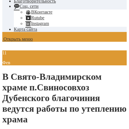
Благотворительность
Соц. сети
ВКонтакте
Rutube
Instagram
Карта сайта
Открыть меню
11
Фев
В Свято-Владимирском
храме п.Свиносовхоз
Дубенского благочиния
ведутся работы по утеплению
храма