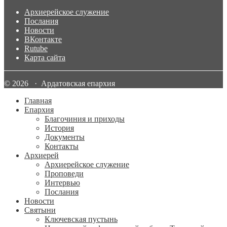
Архиерейское служение
Послания
Новости
ВКонтакте
Rutube
Карта сайта
© 2026 · Ардатовская епархия
Главная
Епархия
Благочиния и приходы
История
Документы
Контакты
Архиерей
Архиерейское служение
Проповеди
Интервью
Послания
Новости
Святыни
Ключевская пустынь