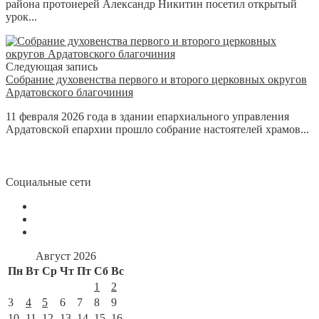
района протоиерей Александр Никитин посетил открытый
урок...
Следующая запись
Собрание духовенства первого и второго церковных округов
Ардатовского благочиния
11 февраля 2026 года в здании епархиального управления
Ардатовской епархии прошло собрание настоятелей храмов...
Социальные сети
Август 2026
Пн
Вт
Ср
Чт
Пт
Сб
Вс
1
2
3
4
5
6
7
8
9
10
11
12
13
14
15
16