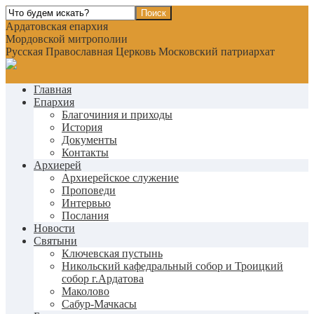
Ардатовская епархия
Мордовской митрополии
Русская Православная Церковь Московский патриархат
Главная
Епархия
Благочиния и приходы
История
Документы
Контакты
Архиерей
Архиерейское служение
Проповеди
Интервью
Послания
Новости
Святыни
Ключевская пустынь
Никольский кафедральный собор и Троицкий
собор г.Ардатова
Маколово
Сабур-Мачкасы