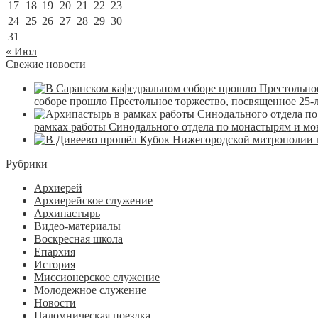
17
18
19
20
21
22
23
24
25
26
27
28
29
30
31
« Июл
Свежие новости
соборе прошло Престольное торжество, посвященное 25-
рамках работы Синодального отдела по монастырям и м
Рубрики
Архиерей
Архиерейское служение
Архипастырь
Видео-материалы
Воскресная школа
Епархия
История
Миссионерское служение
Молодежное служение
Новости
Паломническая поездка