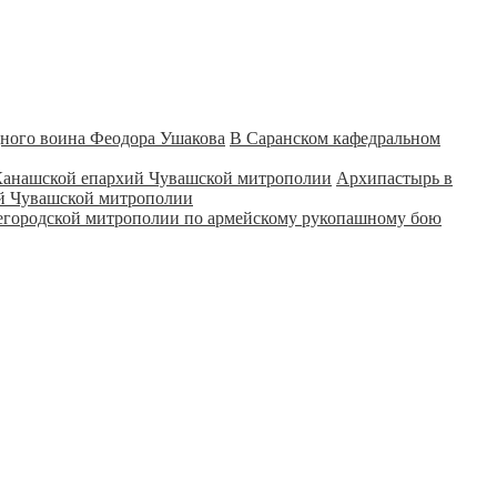
В Саранском кафедральном
Архипастырь в
ий Чувашской митрополии
городской митрополии по армейскому рукопашному бою