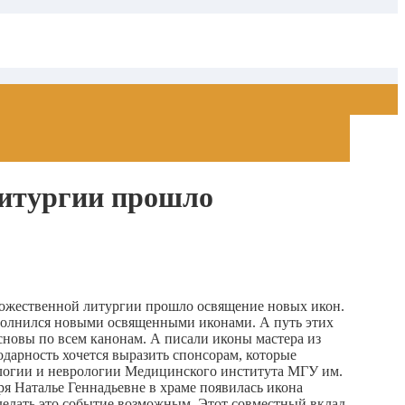
литургии прошло
 Божественной литургии прошло освящение новых икон.
ополнился новыми освященными иконами. А путь этих
сновы по всем канонам. А писали иконы мастера из
дарность хочется выразить спонсорам, которые
ологии и неврологии Медицинского института МГУ им.
я Наталье Геннадьевне в храме появилась икона
делать это событие возможным. Этот совместный вклад