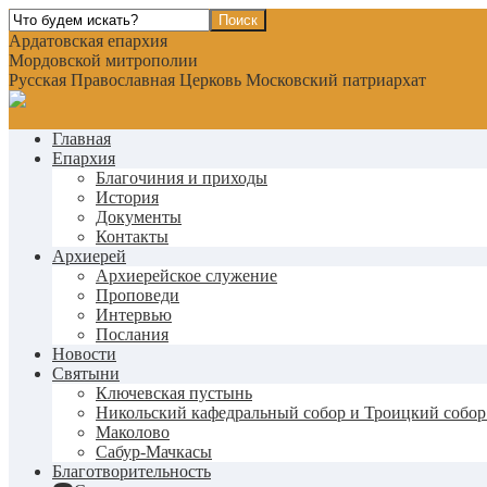
Ардатовская епархия
Мордовской митрополии
Русская Православная Церковь Московский патриархат
Главная
Епархия
Благочиния и приходы
История
Документы
Контакты
Архиерей
Архиерейское служение
Проповеди
Интервью
Послания
Новости
Святыни
Ключевская пустынь
Никольский кафедральный собор и Троицкий собор
Маколово
Сабур-Мачкасы
Благотворительность