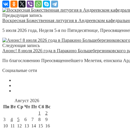
Предыдущая запись
Воскресная Божественная литургия в Андреевском кафедральн
5 июля 2026 года, Неделя 5-я по Пятидесятнице, Преосвященн
Следующая запись
Анонс! 8 июля 2026 года в Паракино Большеберезниковского р
По благословению Преосвященнейшего Мелетия, епископа Ардат
Социальные сети
Август 2026
Пн
Вт
Ср
Чт
Пт
Сб
Вс
1
2
3
4
5
6
7
8
9
10
11
12
13
14
15
16