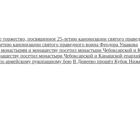
летию канонизации святого праведного воина Феодора Ушакова
онашеству посетил монастыри Чебоксарской и Канашской епарх
В Дивеево прошёл Кубок Ниже