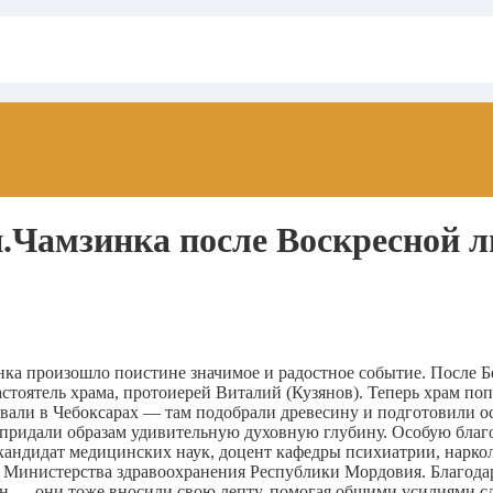
.Чамзинка после Воскресной 
инка произошло поистине значимое и радостное событие. После
стоятель храма, протоиерей Виталий (Кузянов). Теперь храм п
ывали в Чебоксарах — там подобрали древесину и подготовили о
придали образам удивительную духовную глубину. Особую благо
, кандидат медицинских наук, доцент кафедры психиатрии, нарк
 Министерства здравоохранения Республики Мордовия. Благодар
ан — они тоже вносили свою лепту, помогая общими усилиями с