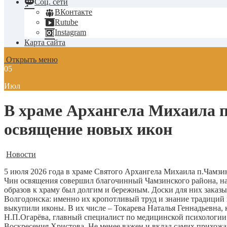
Соц. сети
ВКонтакте
Rutube
Instagram
Карта сайта
Открыть меню
05
Июл
В храме Архангела Михаила п
освящение новых икон
Новости
5 июля 2026 года в храме Святого Архангела Михаила п.Чамз
Чин освящения совершил благочинный Чамзинского района, на
образов к храму был долгим и бережным. Доски для них заказ
Волгодонска: именно их кропотливый труд и знание традиций 
выкупили иконы. В их числе – Токарева Наталья Геннадьевна
Н.П.Огарёва, главный специалист по медицинской психологии
Воскресения Христова. Не менее важен и вклад самих прихож