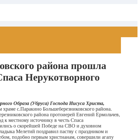
овского района прошла
 Спаса Нерукотворного
ного Образа (Убруса) Господа Иисуса Христа,
храме с.Паракино Большеберезниковского района.
резниковского района протоиерей Евгений Ермольчев,
д к местному источнику в честь Спаса
олились о скорейшей Победе на СВО и духовном
ладыка Мелетий поздравил паству с праздником и
ебом, подобно первым христианам, совершили агапу