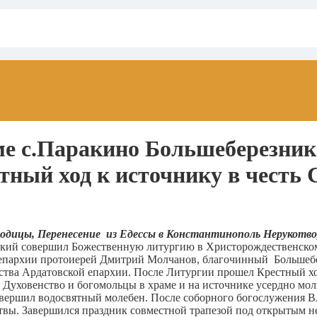
ме с.Паракино Большеберезник
тный ход к источнику в честь
дицы, Перенесение из Едессы в Константинополь Нерукотвор
ий совершил Божественную литургию в Христорождественском 
 епархии протоиерей Дмитрий Молчанов, благочинный Большебе
ства Ардатовской епархии. После Литургии прошел Крестный хо
. Духовенство и богомольцы в храме и на источнике усердно м
вершил водосвятный молебен. После соборного богослужения В
твы. Завершился праздник совместной трапезой под открытым н