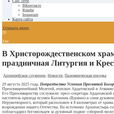
Соц. сети
ВКонтакте
Rutube
Instagram
Карта сайта
Открыть меню
29
Авг
В Христорождественском хра
праздничная Литургия и Крес
Архиерейское служение
,
Новости
,
Паломническая поездка
29 августа 2025 года,
Попразднство Успения Пресвятой Богоро
Преосвященнейший Мелетий, епископ Ардатовский и Атяшевск
Его Преосвященству сослужили: пресс-секретарь Ардатовской
настоятель прихода игумен Каллиник (Вдовин) и сонм духовен
Нерукотворного, который расположен в 8 километрах от храма
возрождении нашего Отечества. На источнике Архипастырь со
поблагодарил богомольцев за духовный подвиг соборной моли