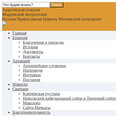
Ардатовская епархия
Мордовской митрополии
Русская Православная Церковь Московский патриархат
Главная
Епархия
Благочиния и приходы
История
Документы
Контакты
Архиерей
Архиерейское служение
Проповеди
Интервью
Послания
Новости
Святыни
Ключевская пустынь
Никольский кафедральный собор и Троицкий собор
Маколово
Сабур-Мачкасы
Благотворительность