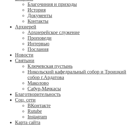
Благочиния и приходы
История
Документы
Контакты
Архиерей
Архиерейское служение
Проповеди
Интервью
Послания
Новости
Святыни
Ключевская пустынь
Никольский кафедральный собор и Троицкий
собор г.Ардатова
Маколово
Сабур-Мачкасы
Благотворительность
Соц. сети
ВКонтакте
Rutube
Instagram
Карта сайта