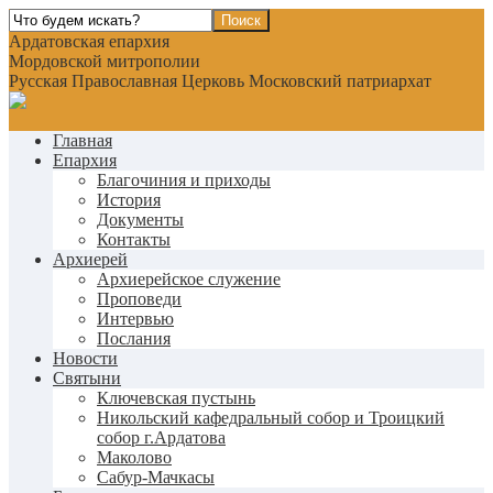
Ардатовская епархия
Мордовской митрополии
Русская Православная Церковь Московский патриархат
Главная
Епархия
Благочиния и приходы
История
Документы
Контакты
Архиерей
Архиерейское служение
Проповеди
Интервью
Послания
Новости
Святыни
Ключевская пустынь
Никольский кафедральный собор и Троицкий
собор г.Ардатова
Маколово
Сабур-Мачкасы