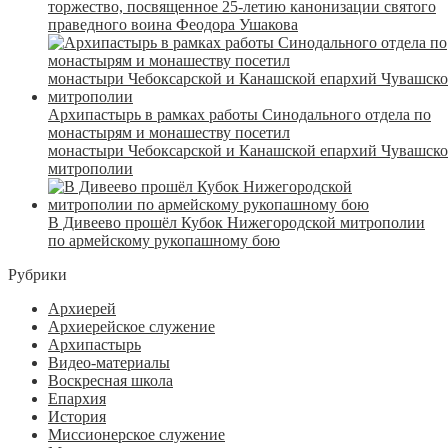
торжество, посвященное 25-летию канонизации святого
праведного воина Феодора Ушакова
Архипастырь в рамках работы Синодального отдела по
монастырям и монашеству посетил
монастыри Чебоксарской и Канашской епархий Чувашск
митрополии
В Дивеево прошёл Кубок Нижегородской митрополии
по армейскому рукопашному бою
Рубрики
Архиерей
Архиерейское служение
Архипастырь
Видео-материалы
Воскресная школа
Епархия
История
Миссионерское служение