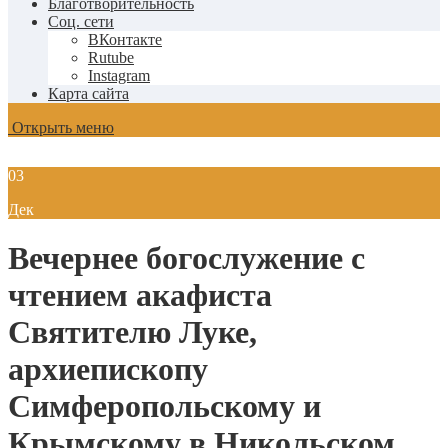
Благотворительность
Соц. сети
ВКонтакте
Rutube
Instagram
Карта сайта
Открыть меню
03
Дек
Вечернее богослужение с
чтением акафиста
Святителю Луке,
архиепископу
Симферопольскому и
Крымскому в Никольском