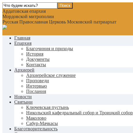
Ардатовская епархия
Мордовской митрополии
Русская Православная Церковь Московский патриархат
Главная
Епархия
Благочиния и приходы
История
Документы
Контакты
Архиерей
Архиерейское служение
Проповеди
Интервью
Послания
Новости
Святыни
Ключевская пустынь
Никольский кафедральный собор и Троицкий собор
Маколово
Сабур-Мачкасы
Благотворительность