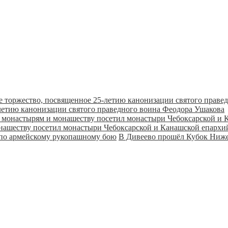
летию канонизации святого праведного воина Феодора Ушакова
онашеству посетил монастыри Чебоксарской и Канашской епарх
В Дивеево прошёл Кубок Ниже