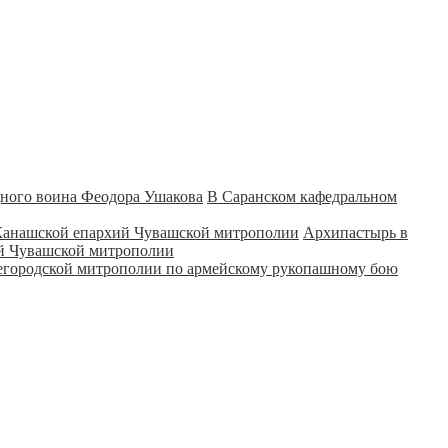
В Саранском кафедральном
Архипастырь в
ий Чувашской митрополии
городской митрополии по армейскому рукопашному бою