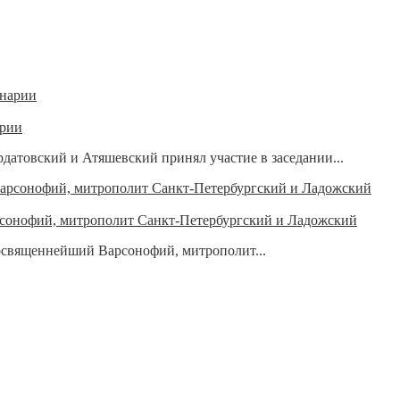
арии
датовский и Атяшевский принял участие в заседании...
онофий, митрополит Санкт-Петербургский и Ладожский
освященнейший Варсонофий, митрополит...