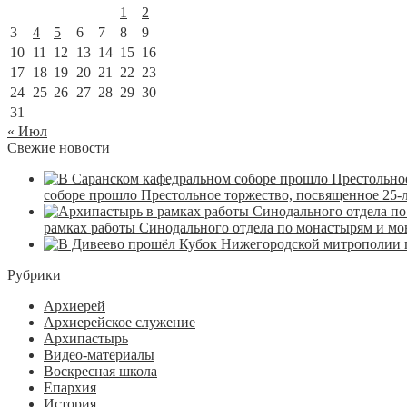
1
2
3
4
5
6
7
8
9
10
11
12
13
14
15
16
17
18
19
20
21
22
23
24
25
26
27
28
29
30
31
« Июл
Свежие новости
соборе прошло Престольное торжество, посвященное 25-
рамках работы Синодального отдела по монастырям и м
Рубрики
Архиерей
Архиерейское служение
Архипастырь
Видео-материалы
Воскресная школа
Епархия
История