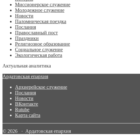
Миссионерское служение
Молодежное служение
Новости
Паломническая поездка
Послания
Православный пост
Праздники
Религиозное образование
Социальное служение
Экологическая работа
Актуальная аналитика
Ардатовская епархия
Архиерейское служение
Послания
Новости
ВКонтакте
Rutube
Карта сайта
© 2026 · Ардатовская епархия