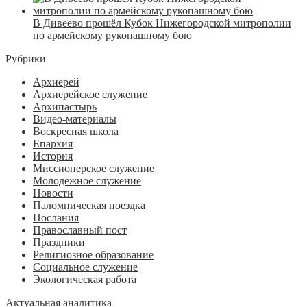
В Дивеево прошёл Кубок Нижегородской митрополии
по армейскому рукопашному бою
Рубрики
Архиерей
Архиерейское служение
Архипастырь
Видео-материалы
Воскресная школа
Епархия
История
Миссионерское служение
Молодежное служение
Новости
Паломническая поездка
Послания
Православный пост
Праздники
Религиозное образование
Социальное служение
Экологическая работа
Актуальная аналитика