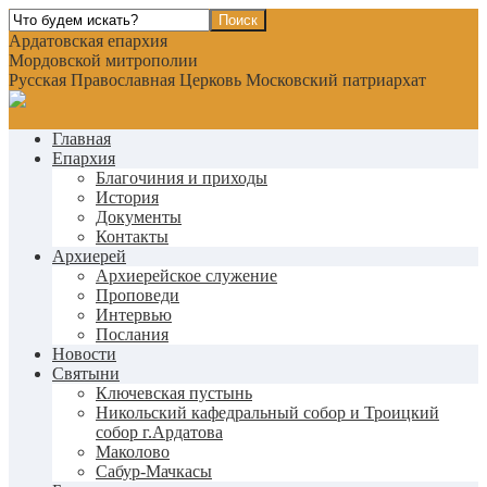
Ардатовская епархия
Мордовской митрополии
Русская Православная Церковь Московский патриархат
Главная
Епархия
Благочиния и приходы
История
Документы
Контакты
Архиерей
Архиерейское служение
Проповеди
Интервью
Послания
Новости
Святыни
Ключевская пустынь
Никольский кафедральный собор и Троицкий
собор г.Ардатова
Маколово
Сабур-Мачкасы