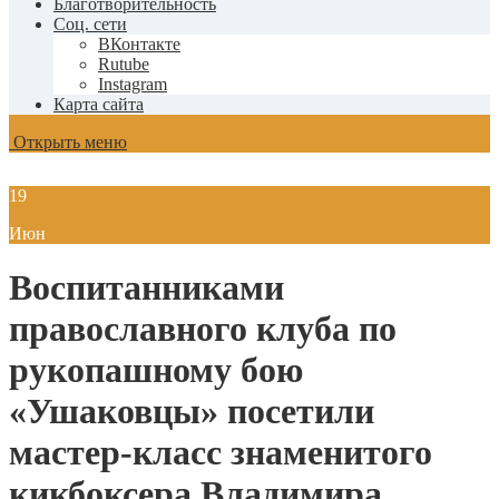
Благотворительность
Соц. сети
ВКонтакте
Rutube
Instagram
Карта сайта
Открыть меню
19
Июн
Воспитанниками
православного клуба по
рукопашному бою
«Ушаковцы» посетили
мастер-класс знаменитого
кикбоксера Владимира