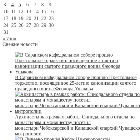
3
4
5
6
7
8
9
10
11
12
13
14
15
16
17
18
19
20
21
22
23
24
25
26
27
28
29
30
31
« Июл
Свежие новости
В Саранском кафедральном соборе прошло Престольное
торжество, посвященное 25-летию канонизации святого
праведного воина Феодора Ушакова
Архипастырь в рамках работы Синодального отдела по
монастырям и монашеству посетил
монастыри Чебоксарской и Канашской епархий Чувашск
митрополии