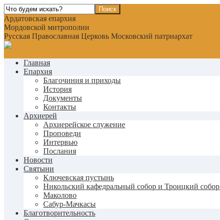
Ардатовская епархия
Мордовской митрополии
Русская Православная Церковь Московский патриархат
Главная
Епархия
Благочиния и приходы
История
Документы
Контакты
Архиерей
Архиерейское служение
Проповеди
Интервью
Послания
Новости
Святыни
Ключевская пустынь
Никольский кафедральный собор и Троицкий собор
Маколово
Сабур-Мачкасы
Благотворительность