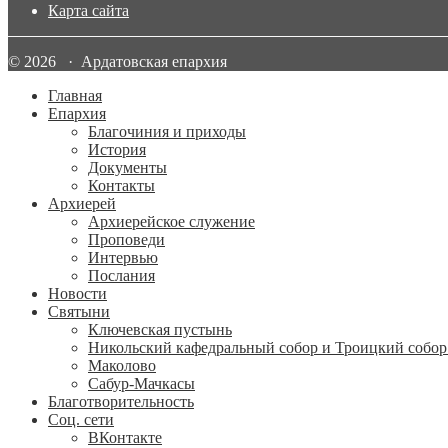
Карта сайта
© 2026 · Ардатовская епархия
Главная
Епархия
Благочиния и приходы
История
Документы
Контакты
Архиерей
Архиерейское служение
Проповеди
Интервью
Послания
Новости
Святыни
Ключевская пустынь
Никольский кафедральный собор и Троицкий собор
Маколово
Сабур-Мачкасы
Благотворительность
Соц. сети
ВКонтакте