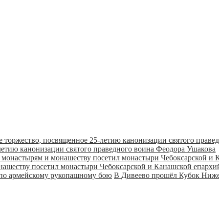
летию канонизации святого праведного воина Феодора Ушакова
онашеству посетил монастыри Чебоксарской и Канашской епарх
В Дивеево прошёл Кубок Ниже