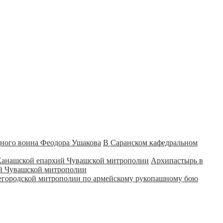
В Саранском кафедральном
Архипастырь в
ий Чувашской митрополии
городской митрополии по армейскому рукопашному бою