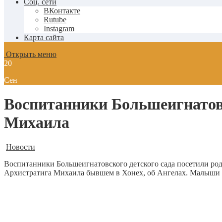
Соц. сети
ВКонтакте
Rutube
Instagram
Карта сайта
Открыть меню
20
Сен
Воспитанники Большеигнатовс
Михаила
Новости
Воспитанники Большеигнатовского детского сада посетили род
Архистратига Михаила бывшем в Хонех, об Ангелах. Малыши с