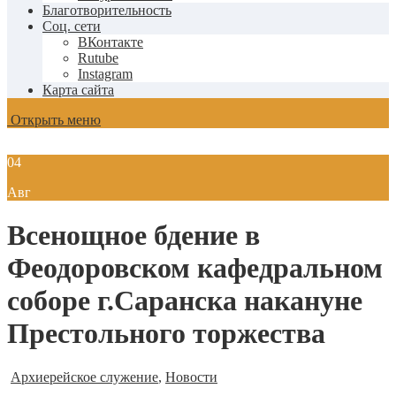
Благотворительность
Соц. сети
ВКонтакте
Rutube
Instagram
Карта сайта
Открыть меню
04
Авг
Всенощное бдение в
Феодоровском кафедральном
соборе г.Саранска накануне
Престольного торжества
Архиерейское служение
,
Новости