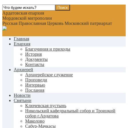
Ардатовская епархия
Мордовской митрополии
Русская Православная Церковь Московский патриархат
Главная
Епархия
Благочиния и приходы
История
Документы
Контакты
Архиерей
Архиерейское служение
Проповеди
Интервью
Послания
Новости
Святыни
Ключевская пустынь
Никольский кафедральный собор и Троицкий
собор г.Ардатова
Маколово
Сабур-Мачкасы