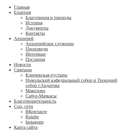
Главная
Епархия
Благочиния и приходы
История
Документы
Контакты
Архиерей
Архиерейское служение
Проповеди
Интервью
Послания
Новости
Святыни
Ключевская пустынь
Никольский кафедральный собор и Троицкий
собор г.Ардатова
Маколово
Сабур-Мачкасы
Благотворительность
Соц. сети
ВКонтакте
Rutube
Instagram
Карта сайта