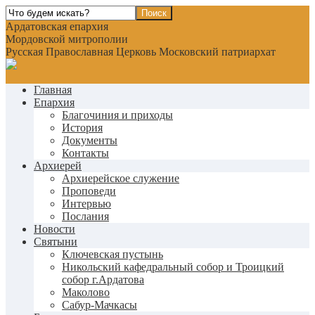
Ардатовская епархия
Мордовской митрополии
Русская Православная Церковь Московский патриархат
Главная
Епархия
Благочиния и приходы
История
Документы
Контакты
Архиерей
Архиерейское служение
Проповеди
Интервью
Послания
Новости
Святыни
Ключевская пустынь
Никольский кафедральный собор и Троицкий
собор г.Ардатова
Маколово
Сабур-Мачкасы