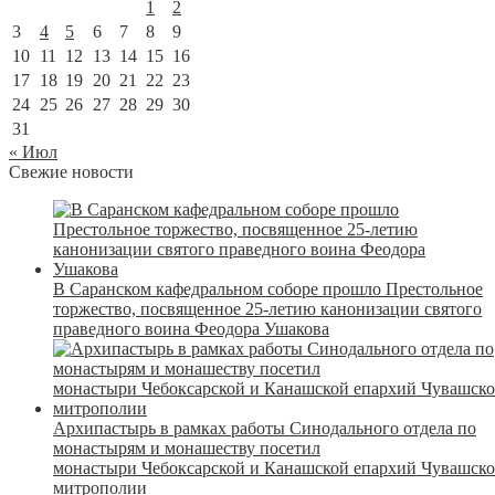
1
2
3
4
5
6
7
8
9
10
11
12
13
14
15
16
17
18
19
20
21
22
23
24
25
26
27
28
29
30
31
« Июл
Свежие новости
В Саранском кафедральном соборе прошло Престольное
торжество, посвященное 25-летию канонизации святого
праведного воина Феодора Ушакова
Архипастырь в рамках работы Синодального отдела по
монастырям и монашеству посетил
монастыри Чебоксарской и Канашской епархий Чувашск
митрополии