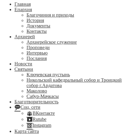
Главная
Епархия
Благочиния и приходы
История
Документы
Контакты
Архиерей
Архиерейское служение
Проповеди
Интервью
Послания
Новости
Святыни
Ключевская пустынь
Никольский кафедральный собор и Троицкий
собор г.Ардатова
Маколово
Сабур-Мачкасы
Благотворительность
Соц. сети
ВКонтакте
Rutube
Instagram
Карта сайта