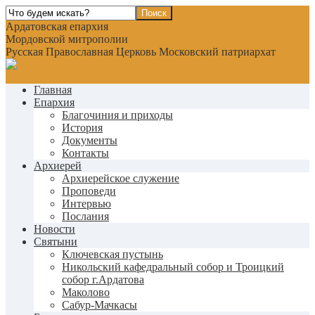
Ардатовская епархия
Мордовской митрополии
Русская Православная Церковь Московский патриархат
Главная
Епархия
Благочиния и приходы
История
Документы
Контакты
Архиерей
Архиерейское служение
Проповеди
Интервью
Послания
Новости
Святыни
Ключевская пустынь
Никольский кафедральный собор и Троицкий
собор г.Ардатова
Маколово
Сабур-Мачкасы