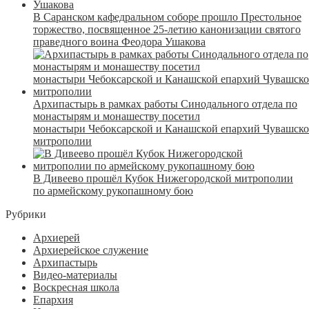
В Саранском кафедральном соборе прошло Престольное
торжество, посвященное 25-летию канонизации святого
праведного воина Феодора Ушакова
Архипастырь в рамках работы Синодального отдела по
монастырям и монашеству посетил
монастыри Чебоксарской и Канашской епархий Чувашск
митрополии
В Дивеево прошёл Кубок Нижегородской митрополии
по армейскому рукопашному бою
Рубрики
Архиерей
Архиерейское служение
Архипастырь
Видео-материалы
Воскресная школа
Епархия