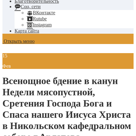
Благотворительность
Соц. сети
ВКонтакте
Rutube
Instagram
Карта сайта
Открыть меню
15
Фев
Всенощное бдение в канун
Недели мясопустной,
Сретения Господа Бога и
Спаса нашего Иисуса Христа
в Никольском кафедральном