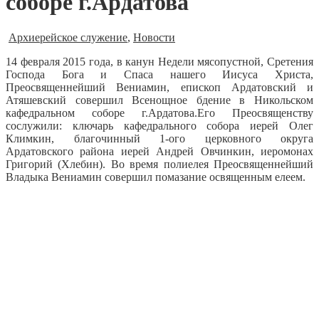
соборе г.Ардатова
Архиерейское служение
,
Новости
14 февраля 2015 года, в канун Недели мясопустной, Сретения
Господа Бога и Спаса нашего Иисуса Христа,
Преосвященнейший Вениамин, епископ Ардатовский и
Атяшевский совершил Всенощное бдение в Никольском
кафедральном соборе г.Ардатова.
Его Преосвященству
сослужили: ключарь кафедрального собора иерей Олег
Климкин, благочинный 1-ого церковного округа
Ардатовского района иерей Андрей Овчинкин, иеромонах
Григорий (Хлебин). Во время полиелея Преосвященнейший
Владыка Вениамин совершил помазание освященным елеем.