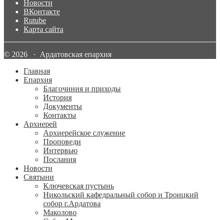
Новости
ВКонтакте
Rutube
Карта сайта
© 2026 · Ардатовская епархия
Главная
Епархия
Благочиния и приходы
История
Документы
Контакты
Архиерей
Архиерейское служение
Проповеди
Интервью
Послания
Новости
Святыни
Ключевская пустынь
Никольский кафедральный собор и Троицкий
собор г.Ардатова
Маколово