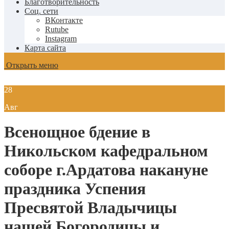
Благотворительность
Соц. сети
ВКонтакте
Rutube
Instagram
Карта сайта
Открыть меню
28
Авг
Всенощное бдение в
Никольском кафедральном
соборе г.Ардатова накануне
праздника Успения
Пресвятой Владычицы
нашей Богородицы и