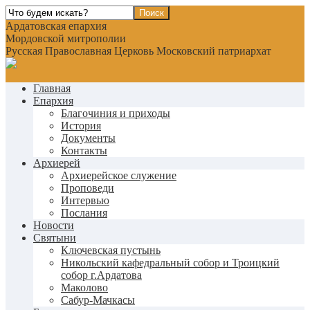
Ардатовская епархия
Мордовской митрополии
Русская Православная Церковь Московский патриархат
Главная
Епархия
Благочиния и приходы
История
Документы
Контакты
Архиерей
Архиерейское служение
Проповеди
Интервью
Послания
Новости
Святыни
Ключевская пустынь
Никольский кафедральный собор и Троицкий
собор г.Ардатова
Маколово
Сабур-Мачкасы