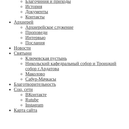
Благочиния и приходы
История
Документы
Контакты
Архиерей
Архиерейское служение
Проповеди
Интервью
Послания
Новости
Святыни
Ключевская пустынь
Никольский кафедральный собор и Троицкий
собор г.Ардатова
Маколово
Сабур-Мачкасы
Благотворительность
Соц. сети
ВКонтакте
Rutube
Instagram
Карта сайта