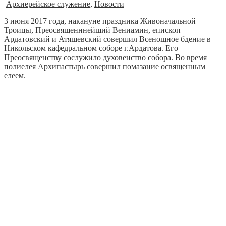
Архиерейское служение
,
Новости
3 июня 2017 года, накануне праздника Живоначальной
Троицы, Преосвященннейший Вениамин, епископ
Ардатовский и Атяшевский совершил Всенощное бдение в
Никольском кафедральном соборе г.Ардатова.
Его
Преосвященству сослужило духовенство собора. Во время
полиелея Архипастырь совершил помазание освященным
елеем.