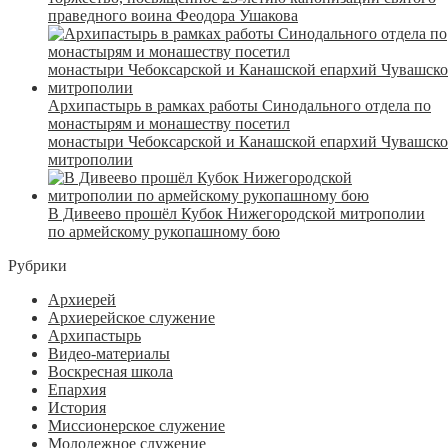
праведного воина Феодора Ушакова
Архипастырь в рамках работы Синодального отдела по
монастырям и монашеству посетил
монастыри Чебоксарской и Канашской епархий Чувашск
митрополии
В Дивеево прошёл Кубок Нижегородской митрополии
по армейскому рукопашному бою
Рубрики
Архиерей
Архиерейское служение
Архипастырь
Видео-материалы
Воскресная школа
Епархия
История
Миссионерское служение
Молодежное служение