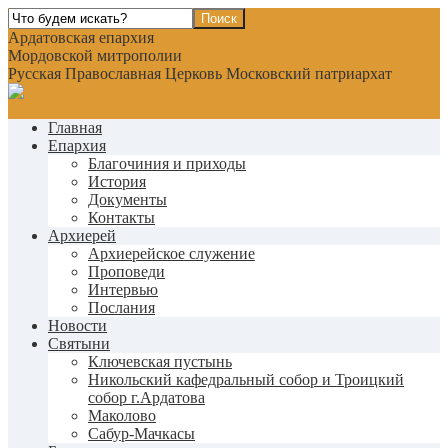
Ардатовская епархия
Мордовской митрополии
Русская Православная Церковь Московский патриархат
Главная
Епархия
Благочиния и приходы
История
Документы
Контакты
Архиерей
Архиерейское служение
Проповеди
Интервью
Послания
Новости
Святыни
Ключевская пустынь
Никольский кафедральный собор и Троицкий
собор г.Ардатова
Маколово
Сабур-Мачкасы