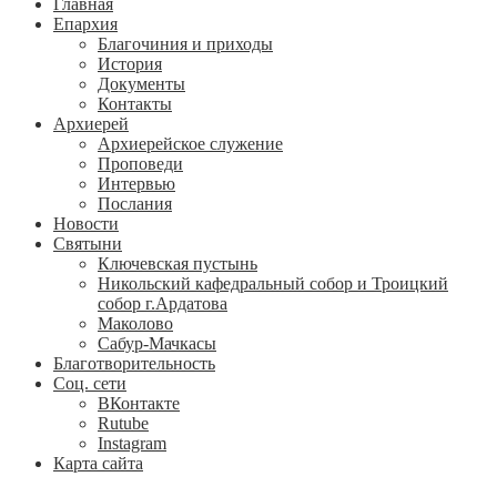
Главная
Епархия
Благочиния и приходы
История
Документы
Контакты
Архиерей
Архиерейское служение
Проповеди
Интервью
Послания
Новости
Святыни
Ключевская пустынь
Никольский кафедральный собор и Троицкий
собор г.Ардатова
Маколово
Сабур-Мачкасы
Благотворительность
Соц. сети
ВКонтакте
Rutube
Instagram
Карта сайта