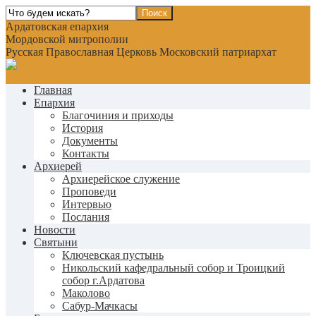
Ардатовская епархия
Мордовской митрополии
Русская Православная Церковь Московский патриархат
Главная
Епархия
Благочиния и приходы
История
Документы
Контакты
Архиерей
Архиерейское служение
Проповеди
Интервью
Послания
Новости
Святыни
Ключевская пустынь
Никольский кафедральный собор и Троицкий
собор г.Ардатова
Маколово
Сабур-Мачкасы