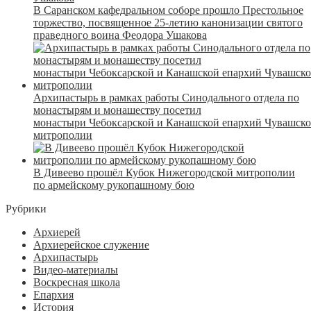
В Саранском кафедральном соборе прошло Престольное
торжество, посвященное 25-летию канонизации святого
праведного воина Феодора Ушакова
Архипастырь в рамках работы Синодального отдела по
монастырям и монашеству посетил
монастыри Чебоксарской и Канашской епархий Чувашск
митрополии
В Дивеево прошёл Кубок Нижегородской митрополии
по армейскому рукопашному бою
Рубрики
Архиерей
Архиерейское служение
Архипастырь
Видео-материалы
Воскресная школа
Епархия
История