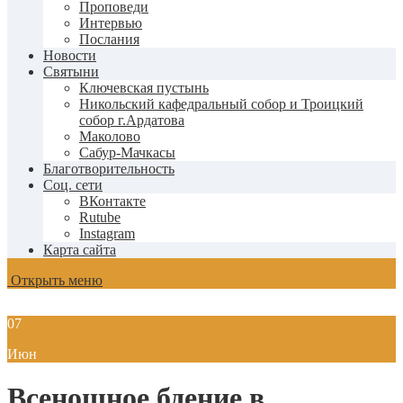
Проповеди
Интервью
Послания
Новости
Святыни
Ключевская пустынь
Никольский кафедральный собор и Троицкий
собор г.Ардатова
Маколово
Сабур-Мачкасы
Благотворительность
Соц. сети
ВКонтакте
Rutube
Instagram
Карта сайта
Открыть меню
07
Июн
Всенощное бдение в