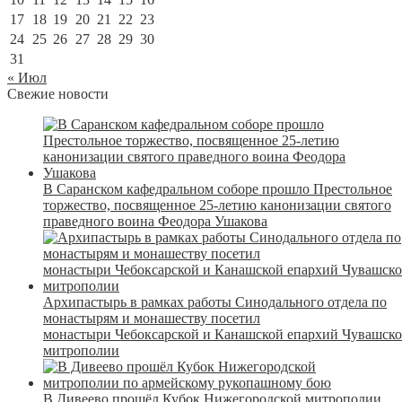
17
18
19
20
21
22
23
24
25
26
27
28
29
30
31
« Июл
Свежие новости
В Саранском кафедральном соборе прошло Престольное
торжество, посвященное 25-летию канонизации святого
праведного воина Феодора Ушакова
Архипастырь в рамках работы Синодального отдела по
монастырям и монашеству посетил
монастыри Чебоксарской и Канашской епархий Чувашск
митрополии
В Дивеево прошёл Кубок Нижегородской митрополии