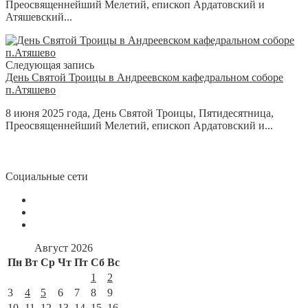
Преосвященнейший Мелетий, епископ Ардатовский и
Атяшевский...
Следующая запись
День Святой Троицы в Андреевском кафедральном соборе
п.Атяшево
8 июня 2025 года, День Святой Троицы, Пятидесятница,
Преосвященнейший Мелетий, епископ Ардатовский и...
Социальные сети
Август 2026
Пн
Вт
Ср
Чт
Пт
Сб
Вс
1
2
3
4
5
6
7
8
9
10
11
12
13
14
15
16