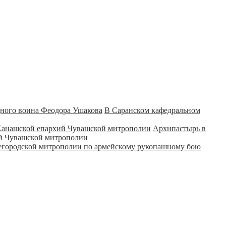
В Саранском кафедральном
Архипастырь в
ий Чувашской митрополии
городской митрополии по армейскому рукопашному бою