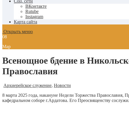
Соц. сети
ВКонтакте
Rutube
Instagram
Карта сайта
Открыть меню
08
Мар
Всенощное бдение в Никольск
Православия
Архиерейское служение
,
Новости
8 марта 2025 года, накануне Недели Торжества Православия,
кафедральном соборе г.Ардатова. Его Преосвященству сослуж