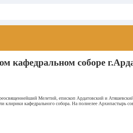
ом кафедральном соборе г.Ард
 Преосвященнейший Мелетий, епископ Ардатовский и Атяшевски
или клирики кафедрального собора. На полиелее Архипастырь с