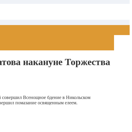
атова накануне Торжества
й совершил Всенощное бдение в Никольском
овершил помазание освященным елеем.