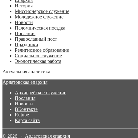
Епархия
История
Миссионерское служение
Молодежное служение
Новости
Паломническая поездка
Послания
Православный пост
Праздники
Религиозное образование
Социальное служение
Экологическая работа
Актуальная аналитика
Ардатовская епархия
Архиерейское служение
Послания
Новости
ВКонтакте
Rutube
Карта сайта
© 2026 · Ардатовская епархия