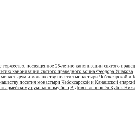
летию канонизации святого праведного воина Феодора Ушакова
онашеству посетил монастыри Чебоксарской и Канашской епарх
В Дивеево прошёл Кубок Ниже