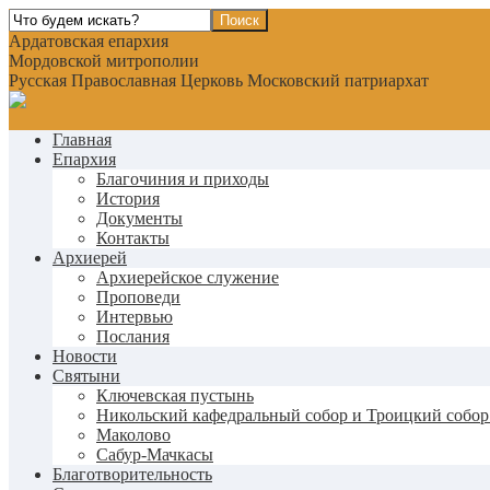
Ардатовская епархия
Мордовской митрополии
Русская Православная Церковь Московский патриархат
Главная
Епархия
Благочиния и приходы
История
Документы
Контакты
Архиерей
Архиерейское служение
Проповеди
Интервью
Послания
Новости
Святыни
Ключевская пустынь
Никольский кафедральный собор и Троицкий собор
Маколово
Сабур-Мачкасы
Благотворительность