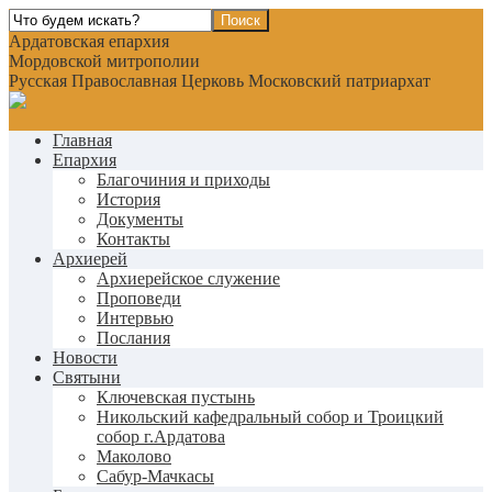
Ардатовская епархия
Мордовской митрополии
Русская Православная Церковь Московский патриархат
Главная
Епархия
Благочиния и приходы
История
Документы
Контакты
Архиерей
Архиерейское служение
Проповеди
Интервью
Послания
Новости
Святыни
Ключевская пустынь
Никольский кафедральный собор и Троицкий
собор г.Ардатова
Маколово
Сабур-Мачкасы