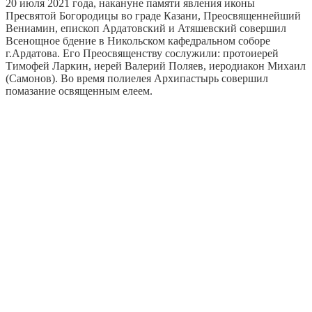
20 июля 2021 года, накануне памяти явления иконы
Пресвятой Богородицы во граде Казани, Преосвященнейший
Вениамин, епископ Ардатовский и Атяшевский совершил
Всенощное бдение в Никольском кафедральном соборе
г.Ардатова. Его Преосвященству сослужили: протоиерей
Тимофей Ларкин, иерей Валерий Поляев, иеродиакон Михаил
(Самонов). Во время полиелея Архипастырь совершил
помазание освященным елеем.