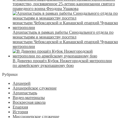
торжество, посвященное 25-летию канонизации святого
праведного воина Феодора Ушакова
Архипастырь в рамках работы Синодального отдела по
монастырям и монашеству посетил
монастыри Чебоксарской и Канашской епархий Чувашск
митрополии
В Дивеево прошёл Кубок Нижегородской митрополии
по армейскому рукопашному бою
Рубрики
Архиерей
Архиерейское служение
Архипастырь
Видео-материалы
Воскресная школа
Епархия
История
Миссионерское служение