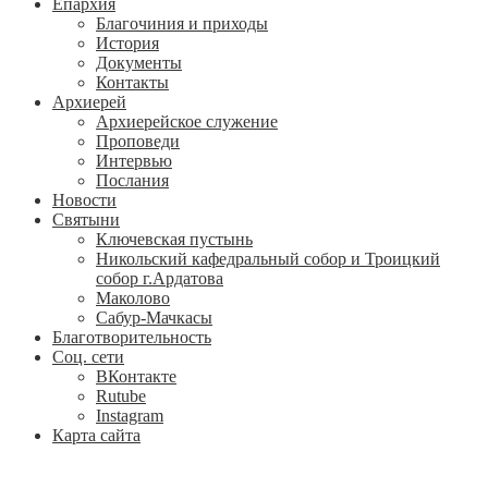
Епархия
Благочиния и приходы
История
Документы
Контакты
Архиерей
Архиерейское служение
Проповеди
Интервью
Послания
Новости
Святыни
Ключевская пустынь
Никольский кафедральный собор и Троицкий
собор г.Ардатова
Маколово
Сабур-Мачкасы
Благотворительность
Соц. сети
ВКонтакте
Rutube
Instagram
Карта сайта