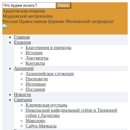
Ардатовская епархия
Мордовской митрополии
Русская Православная Церковь Московский патриархат
Главная
Епархия
Благочиния и приходы
История
Документы
Контакты
Архиерей
Архиерейское служение
Проповеди
Интервью
Послания
Новости
Святыни
Ключевская пустынь
Никольский кафедральный собор и Троицкий
собор г.Ардатова
Маколово
Сабур-Мачкасы