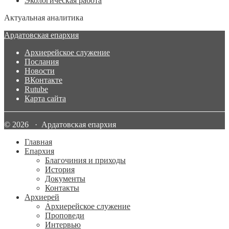
Экологическая работа
Актуальная аналитика
Ардатовская епархия
Архиерейское служение
Послания
Новости
ВКонтакте
Rutube
Карта сайта
© 2026 · Ардатовская епархия
Главная
Епархия
Благочиния и приходы
История
Документы
Контакты
Архиерей
Архиерейское служение
Проповеди
Интервью