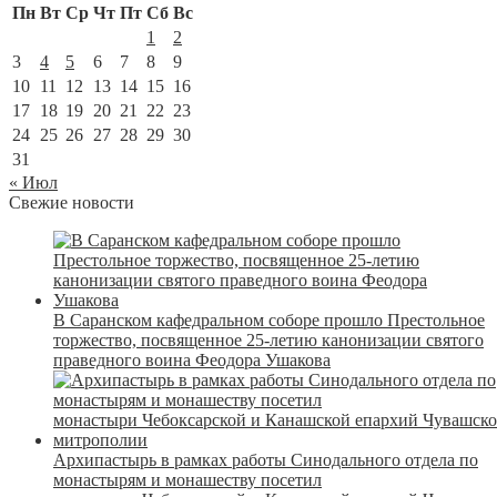
Пн
Вт
Ср
Чт
Пт
Сб
Вс
1
2
3
4
5
6
7
8
9
10
11
12
13
14
15
16
17
18
19
20
21
22
23
24
25
26
27
28
29
30
31
« Июл
Свежие новости
В Саранском кафедральном соборе прошло Престольное
торжество, посвященное 25-летию канонизации святого
праведного воина Феодора Ушакова
Архипастырь в рамках работы Синодального отдела по
монастырям и монашеству посетил