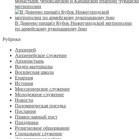
монастыри Чебоксарской и Канашской епархий Чувашск
митрополии
В Дивеево прошёл Кубок Нижегородской митрополии
по армейскому рукопашному бою
Рубрики
Архиерей
Архиерейское служение
Архипастырь
Видео-материалы
Воскресная школа
Епархия
История
Миссионерское служение
Молодежное служение
Новости
Паломническая поездка
Послания
Православный пост
Праздники
Религиозное образование
Социальное служение