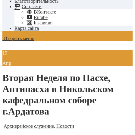
Благотворительность
Соц. сети
ВКонтакте
Rutube
Instagram
Карта сайта
Открыть меню
19
Апр
Вторая Неделя по Пасхе,
Антипасха в Никольском
кафедральном соборе
г.Ардатова
Архиерейское служение
,
Новости