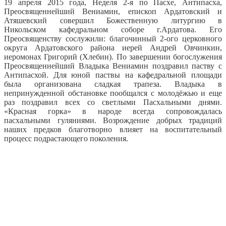
19 апреля 2015 года, Неделя 2-я по Пасхе, Антипасха,
Преосвященнейший Вениамин, епископ Ардатовский и
Атяшевский совершил Божественную литургию в
Никольском кафедральном соборе г.Ардатова.
Его
Преосвященству сослужили: благочинный 2-ого церковного
округа Ардатовского района иерей Андрей Овчинкин,
иеромонах Григорий (Хлебин). По завершении богослужения
Преосвященнейший Владыка Вениамин поздравил паству с
Антипасхой. Для юной паствы на кафедральной площади
была организована сладкая трапеза. Владыка в
непринужденной обстановке пообщался с молодёжью и еще
раз поздравил всех со светлыми Пасхальными днями.
«Красная горка» в народе всегда сопровождалась
пасхальными гуляниями. Возрождение добрых традиций
наших предков благотворно влияет на воспитательный
процесс подрастающего поколения.