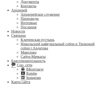
Документы
Контакты
Архиерей
Архиерейское служение
Проповеди
Интервью
Послания
Новости
Святыни
Ключевская пустынь
Никольский кафедральный собор и Троицкий
собор г.Ардатова
Маколово
Сабур-Мачкасы
Благотворительность
Соц. сети
ВКонтакте
Rutube
Instagram
Карта сайта