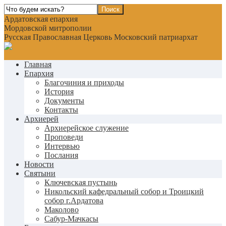
Ардатовская епархия
Мордовской митрополии
Русская Православная Церковь Московский патриархат
Главная
Епархия
Благочиния и приходы
История
Документы
Контакты
Архиерей
Архиерейское служение
Проповеди
Интервью
Послания
Новости
Святыни
Ключевская пустынь
Никольский кафедральный собор и Троицкий
собор г.Ардатова
Маколово
Сабур-Мачкасы