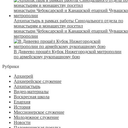
Архипастырь в рамках работы Синодального отдела по
монастырям и монашеству посетил
монастыри Чебоксарской и Канашской епархий Чувашск
митрополии
В Дивеево прошёл Кубок Нижегородской митрополии
по армейскому рукопашному бою
Рубрики
Архиерей
Архиерейское служение
Архипастырь
Видео-материалы
Воскресная школа
Епархия
История
Миссионерское служение
Молодежное служение
Новости
Паломническая поездка