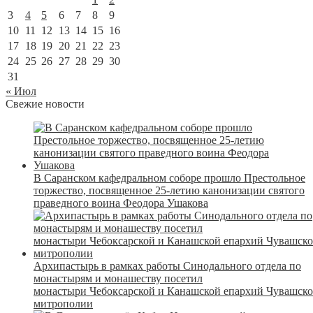
3
4
5
6
7
8
9
10
11
12
13
14
15
16
17
18
19
20
21
22
23
24
25
26
27
28
29
30
31
« Июл
Свежие новости
В Саранском кафедральном соборе прошло Престольное
торжество, посвященное 25-летию канонизации святого
праведного воина Феодора Ушакова
Архипастырь в рамках работы Синодального отдела по
монастырям и монашеству посетил
монастыри Чебоксарской и Канашской епархий Чувашск
митрополии