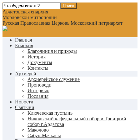
Ардатовская епархия
Мордовской митрополии
Русская Православная Церковь Московский патриархат
Главная
Епархия
Благочиния и приходы
История
Документы
Контакты
Архиерей
Архиерейское служение
Проповеди
Интервью
Послания
Новости
Святыни
Ключевская пустынь
Никольский кафедральный собор и Троицкий
собор г.Ардатова
Маколово
Сабур-Мачкасы