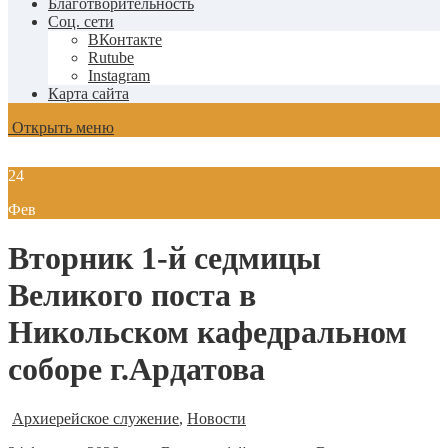
Благотворительность
Соц. сети
ВКонтакте
Rutube
Instagram
Карта сайта
Открыть меню
24
Фев
Вторник 1-й седмицы
Великого поста в
Никольском кафедральном
соборе г.Ардатова
Архиерейское служение
,
Новости