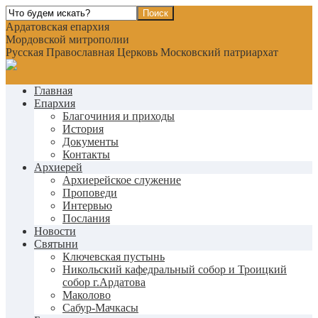
Ардатовская епархия
Мордовской митрополии
Русская Православная Церковь Московский патриархат
Главная
Епархия
Благочиния и приходы
История
Документы
Контакты
Архиерей
Архиерейское служение
Проповеди
Интервью
Послания
Новости
Святыни
Ключевская пустынь
Никольский кафедральный собор и Троицкий
собор г.Ардатова
Маколово
Сабур-Мачкасы