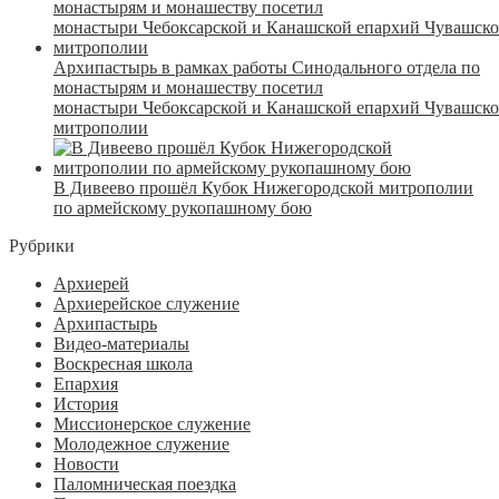
Архипастырь в рамках работы Синодального отдела по
монастырям и монашеству посетил
монастыри Чебоксарской и Канашской епархий Чувашск
митрополии
В Дивеево прошёл Кубок Нижегородской митрополии
по армейскому рукопашному бою
Рубрики
Архиерей
Архиерейское служение
Архипастырь
Видео-материалы
Воскресная школа
Епархия
История
Миссионерское служение
Молодежное служение
Новости
Паломническая поездка