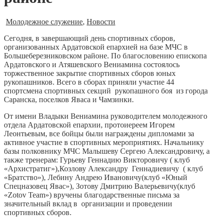
Молодежное служение
,
Новости
Сегодня, в завершающий день спортивных сборов,
организованных Ардатовской епархией на базе МЧС в
Большеберезниковском районе. По благословению епископа
Ардатовского и Атяшевского Вениамина состоялось
торжественное закрытие спортивных сборов юных
рукопашников. Всего в сборах приняли участие 44
спортсмена спортивных секций рукопашного боя из города
Саранска, поселков Яваса и Чамзинки.
От имени Владыки Вениамина руководителем молодежного
отдела Ардатовской епархии, протоиереем Игорем
Леонтьевым, все бойцы были награждены дипломами за
активное участие в спортивных мероприятиях. Начальнику
базы полковнику МЧС Малышеву Сергею Александровичу, а
также тренерам: Гурьеву Геннадию Викторовичу ( клуб
«Архистратиг»),Козлову Александру Геннадиевичу ( клуб
«Братство»), Лебину Андрею Ивановичу(клуб «Юный
Спецназовец Явас»), Зотову Дмитрию Валерьевичу(клуб
«
Zotov
Team
») вручены благодарственные письма за
значительный вклад в организации и проведении
спортивных сборов.