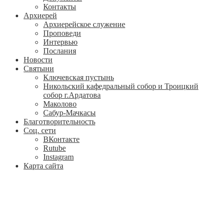
Контакты
Архиерей
Архиерейское служение
Проповеди
Интервью
Послания
Новости
Святыни
Ключевская пустынь
Никольский кафедральный собор и Троицкий
собор г.Ардатова
Маколово
Сабур-Мачкасы
Благотворительность
Соц. сети
ВКонтакте
Rutube
Instagram
Карта сайта