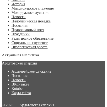
История
Миссионерское служение
Молодежное служение
Новости
Паломническая поездка
Послания
Православный пост
Праздники
Религиозное образование
Социальное служение
Экологическая работа
Актуальная аналитика
Ардатовская епархия
Архиерейское служение
Послания
Новости
ВКонтакте
Rutube
Карта сайта
© 2026 · Ардатовская епархия