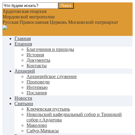
Ардатовская епархия
Мордовской митрополии
Русская Православная Церковь Московский патриархат
Главная
Епархия
Благочиния и приходы
История
Документы
Контакты
Архиерей
Архиерейское служение
Проповеди
Интервью
Послания
Новости
Святыни
Ключевская пустынь
Никольский кафедральный собор и Троицкий
собор г.Ардатова
Маколово
Сабур-Мачкасы