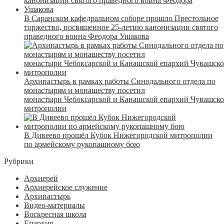
В Саранском кафедральном соборе прошло Престольное
торжество, посвященное 25-летию канонизации святого
праведного воина Феодора Ушакова
Архипастырь в рамках работы Синодального отдела по
монастырям и монашеству посетил
монастыри Чебоксарской и Канашской епархий Чувашск
митрополии
В Дивеево прошёл Кубок Нижегородской митрополии
по армейскому рукопашному бою
Рубрики
Архиерей
Архиерейское служение
Архипастырь
Видео-материалы
Воскресная школа
Епархия