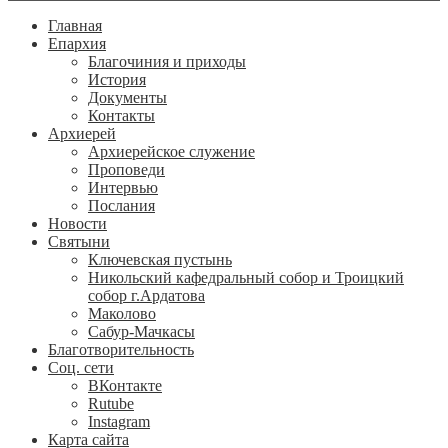
Главная
Епархия
Благочиния и приходы
История
Документы
Контакты
Архиерей
Архиерейское служение
Проповеди
Интервью
Послания
Новости
Святыни
Ключевская пустынь
Никольский кафедральный собор и Троицкий
собор г.Ардатова
Маколово
Сабур-Мачкасы
Благотворительность
Соц. сети
ВКонтакте
Rutube
Instagram
Карта сайта