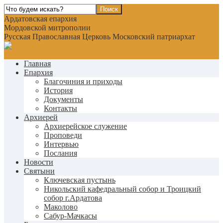
Ардатовская епархия
Мордовской митрополии
Русская Православная Церковь Московский патриархат
Главная
Епархия
Благочиния и приходы
История
Документы
Контакты
Архиерей
Архиерейское служение
Проповеди
Интервью
Послания
Новости
Святыни
Ключевская пустынь
Никольский кафедральный собор и Троицкий
собор г.Ардатова
Маколово
Сабур-Мачкасы