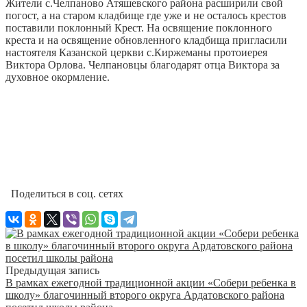
Жители с.Челпаново Атяшевского района расширили свой
погост, а на старом кладбище где уже и не осталось крестов
поставили поклонный Крест. На освящение поклонного
креста и на освящение обновленного кладбища пригласили
настоятеля Казанской церкви с.Киржеманы протоиерея
Виктора Орлова. Челпановцы благодарят отца Виктора за
духовное окормление.
Поделиться в соц. сетях
Предыдущая запись
В рамках ежегодной традиционной акции «Собери ребенка в
школу» благочинный второго округа Ардатовского района