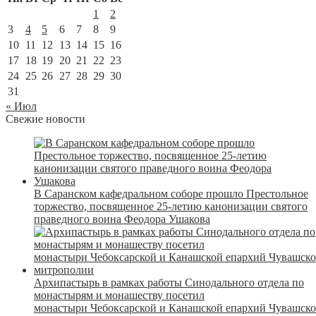
1
2
3
4
5
6
7
8
9
10
11
12
13
14
15
16
17
18
19
20
21
22
23
24
25
26
27
28
29
30
31
« Июл
Свежие новости
В Саранском кафедральном соборе прошло Престольное
торжество, посвященное 25-летию канонизации святого
праведного воина Феодора Ушакова
Архипастырь в рамках работы Синодального отдела по
монастырям и монашеству посетил
монастыри Чебоксарской и Канашской епархий Чувашск