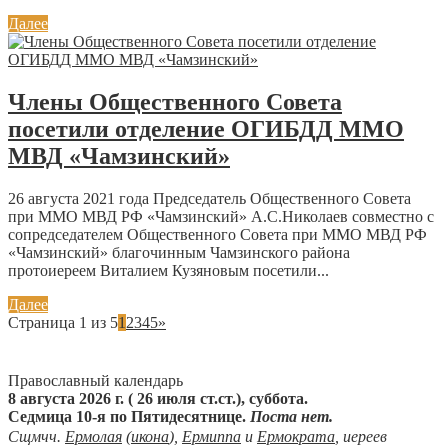
Далее
Члены Общественного Совета
посетили отделение ОГИБДД ММО
МВД «Чамзинский»
26 августа 2021 года Председатель Общественного Совета
при ММО МВД РФ «Чамзинский» А.С.Николаев совместно с
сопредседателем Общественного Совета при ММО МВД РФ
«Чамзинский» благочинным Чамзинского района
протоиереем Виталием Кузяновым посетили...
Далее
Страница 1 из 5
1
2
3
4
5
»
Православный календарь
8 августа 2026 г. ( 26 июля ст.ст.), суббота.
Седмица 10-я по Пятидесятнице.
Поста нет.
Сщмчч.
Ермолая
(
икона
),
Ермиппа
и
Ермократа
, иереев