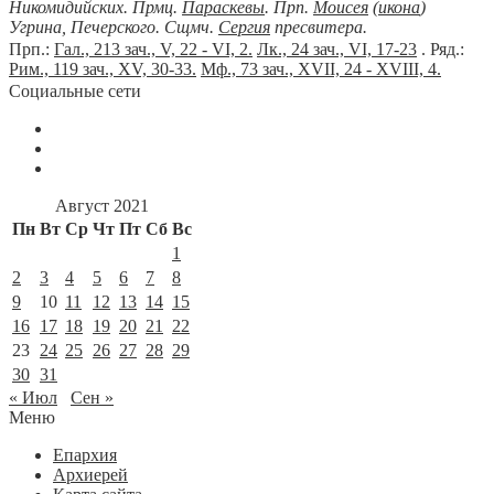
Никомидийских. Прмц.
Параскевы
. Прп.
Моисея
(
икона
)
Угрина, Печерского. Сщмч.
Сергия
пресвитера.
Прп.:
Гал., 213 зач., V, 22 - VI, 2.
Лк., 24 зач., VI, 17-23
. Ряд.:
Рим., 119 зач., XV, 30-33.
Мф., 73 зач., XVII, 24 - XVIII, 4.
Социальные сети
Август 2021
Пн
Вт
Ср
Чт
Пт
Сб
Вс
1
2
3
4
5
6
7
8
9
10
11
12
13
14
15
16
17
18
19
20
21
22
23
24
25
26
27
28
29
30
31
« Июл
Сен »
Меню
Епархия
Архиерей