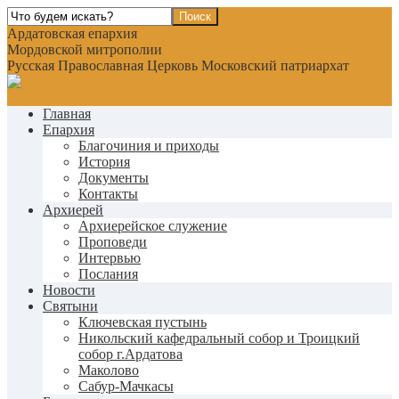
Ардатовская епархия
Мордовской митрополии
Русская Православная Церковь Московский патриархат
Главная
Епархия
Благочиния и приходы
История
Документы
Контакты
Архиерей
Архиерейское служение
Проповеди
Интервью
Послания
Новости
Святыни
Ключевская пустынь
Никольский кафедральный собор и Троицкий
собор г.Ардатова
Маколово
Сабур-Мачкасы