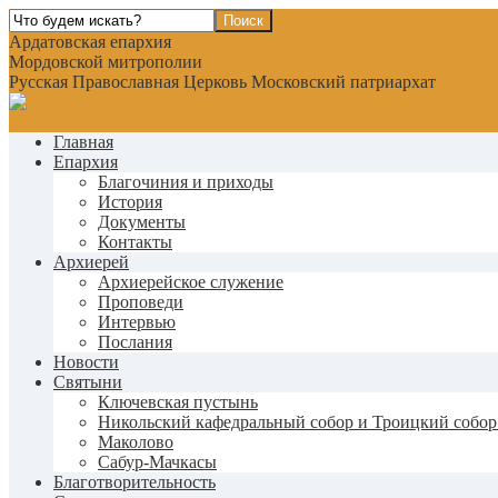
Ардатовская епархия
Мордовской митрополии
Русская Православная Церковь Московский патриархат
Главная
Епархия
Благочиния и приходы
История
Документы
Контакты
Архиерей
Архиерейское служение
Проповеди
Интервью
Послания
Новости
Святыни
Ключевская пустынь
Никольский кафедральный собор и Троицкий собор
Маколово
Сабур-Мачкасы
Благотворительность