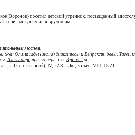
ихон(Воронов) посетил детский утренник, посвященный апосто
расное выступление и вручил им...
тительным маслом.
вв. жен
Олимпиады
(
икона
) диакониссы и
Евпраксии
девы, Тавеннс
мч.
Александра
пресвитера. Св.
Ираиды
исп.
Гал., 210 зач. (от полу́), IV, 22-31.
Лк., 36 зач., VIII, 16-21.