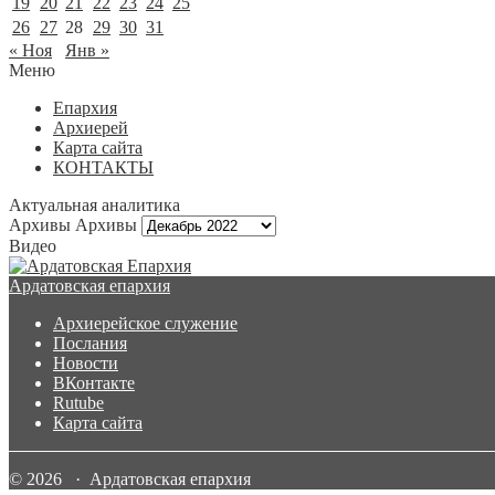
19
20
21
22
23
24
25
26
27
28
29
30
31
« Ноя
Янв »
Меню
Епархия
Архиерей
Карта сайта
КОНТАКТЫ
Актуальная аналитика
Архивы
Архивы
Видео
Ардатовская епархия
Архиерейское служение
Послания
Новости
ВКонтакте
Rutube
Карта сайта
© 2026 · Ардатовская епархия