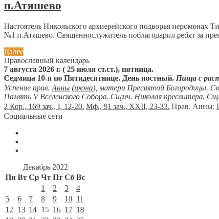
п.Атяшево
Настоятель Никольского архиерейского подворья иеромонах Т
№1 п.Атяшево. Священнослужитель поблагодарил ребят за прек
Далее
Православный календарь
7 августа 2026 г. ( 25 июля ст.ст.), пятница.
Седмица 10-я по Пятидесятнице. День постный.
Пища с рас
Успение прав.
Анны
(
икона
), матери Пресвятой Богородицы. С
Память
V Вселенского Собора
. Сщмч.
Николая
пресвитера. Сщ
2 Кор., 169 зач., I, 12-20.
Мф., 91 зач., XXII, 23-33.
Прав. Анны:
Социальные сети
Декабрь 2022
Пн
Вт
Ср
Чт
Пт
Сб
Вс
1
2
3
4
5
6
7
8
9
10
11
12
13
14
15
16
17
18