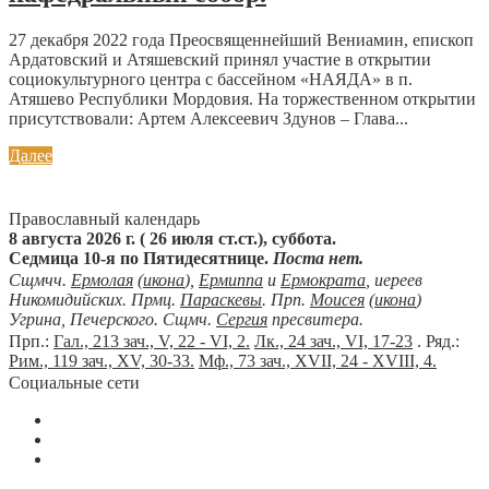
27 декабря 2022 года Преосвященнейший Вениамин, епископ
Ардатовский и Атяшевский принял участие в открытии
социокультурного центра с бассейном «НАЯДА» в п.
Атяшево Республики Мордовия. На торжественном открытии
присутствовали: Артем Алексеевич Здунов – Глава...
Далее
Православный календарь
8 августа 2026 г. ( 26 июля ст.ст.), суббота.
Седмица 10-я по Пятидесятнице.
Поста нет.
Сщмчч.
Ермолая
(
икона
),
Ермиппа
и
Ермократа
, иереев
Никомидийских. Прмц.
Параскевы
. Прп.
Моисея
(
икона
)
Угрина, Печерского. Сщмч.
Сергия
пресвитера.
Прп.:
Гал., 213 зач., V, 22 - VI, 2.
Лк., 24 зач., VI, 17-23
. Ряд.:
Рим., 119 зач., XV, 30-33.
Мф., 73 зач., XVII, 24 - XVIII, 4.
Социальные сети