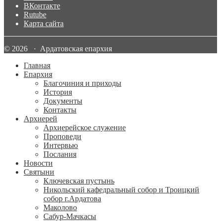
ВКонтакте
Rutube
Карта сайта
© 2026 · Ардатовская епархия
Главная
Епархия
Благочиния и приходы
История
Документы
Контакты
Архиерей
Архиерейское служение
Проповеди
Интервью
Послания
Новости
Святыни
Ключевская пустынь
Никольский кафедральный собор и Троицкий
собор г.Ардатова
Маколово
Сабур-Мачкасы