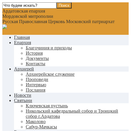
Ардатовская епархия
Мордовской митрополии
Русская Православная Церковь Московский патриархат
Главная
Епархия
Благочиния и приходы
История
Документы
Контакты
Архиерей
Архиерейское служение
Проповеди
Интервью
Послания
Новости
Святыни
Ключевская пустынь
Никольский кафедральный собор и Троицкий
собор г.Ардатова
Маколово
Сабур-Мачкасы