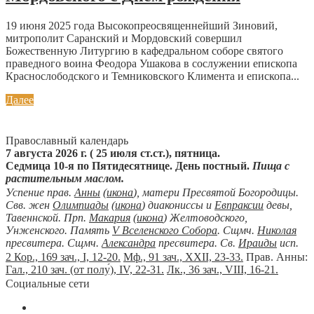
19 июня 2025 года Высокопреосвященнейший Зиновий,
митрополит Саранский и Мордовский совершил
Божественную Литургию в кафедральном соборе святого
праведного воина Феодора Ушакова в сослужении епископа
Краснослободского и Темниковского Климента и епископа...
Далее
Православный календарь
7 августа 2026 г. ( 25 июля ст.ст.), пятница.
Седмица 10-я по Пятидесятнице. День постный.
Пища с
растительным маслом.
Успение прав.
Анны
(
икона
), матери Пресвятой Богородицы.
Свв. жен
Олимпиады
(
икона
) диакониссы и
Евпраксии
девы,
Тавеннской. Прп.
Макария
(
икона
) Желтоводского,
Унженского. Память
V Вселенского Собора
. Сщмч.
Николая
пресвитера. Сщмч.
Александра
пресвитера. Св.
Ираиды
исп.
2 Кор., 169 зач., I, 12-20.
Мф., 91 зач., XXII, 23-33.
Прав. Анны:
Гал., 210 зач. (от полу́), IV, 22-31.
Лк., 36 зач., VIII, 16-21.
Социальные сети