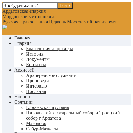
Ардатовская епархия
Мордовской митрополии
Русская Православная Церковь Московский патриархат
Главная
Епархия
Благочиния и приходы
История
Документы
Контакты
Архиерей
Архиерейское служение
Проповеди
Интервью
Послания
Новости
Святыни
Ключевская пустынь
Никольский кафедральный собор и Троицкий
собор г.Ардатова
Маколово
Сабур-Мачкасы