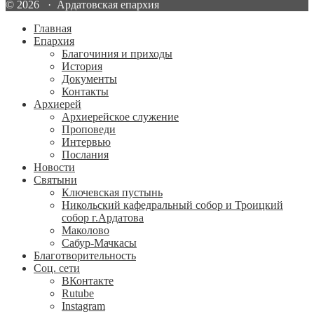
© 2026 · Ардатовская епархия
Главная
Епархия
Благочиния и приходы
История
Документы
Контакты
Архиерей
Архиерейское служение
Проповеди
Интервью
Послания
Новости
Святыни
Ключевская пустынь
Никольский кафедральный собор и Троицкий
собор г.Ардатова
Маколово
Сабур-Мачкасы
Благотворительность
Соц. сети
ВКонтакте
Rutube
Instagram