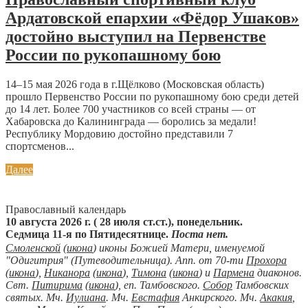
Ардатовской епархии «Фёдор Ушаков»
достойно выступил на Первенстве
России по рукопашному бою
14–15 мая 2026 года в г.Щёлково (Московская область)
прошло Первенство России по рукопашному бою среди детей
до 14 лет. Более 700 участников со всей страны — от
Хабаровска до Калининграда — боролись за медали!
Республику Мордовию достойно представили 7
спортсменов...
Далее
Православный календарь
10 августа 2026 г. ( 28 июля ст.ст.), понедельник.
Седмица 11-я по Пятидесятнице.
Поста нет.
Смоленской
(
икона
) иконы Божией Матери, именуемой
"Одигитрия" (Путеводительница). Апп. от 70-ти
Прохора
(
икона
),
Никанора
(
икона
),
Тимона
(
икона
) и
Пармена
диаконов.
Свт.
Питирима
(
икона
), еп. Тамбовского.
Собор
Тамбовских
святых. Мч.
Иулиана
. Мч.
Евстафия
Анкирского. Мч.
Акакия
,