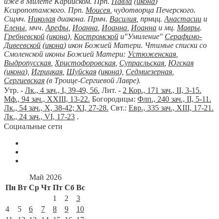
иже в Милете Карийском. Прп.
Павла
(
икона
)
Ксиропотамского. Прп.
Моисея
, чудотворца Печерского.
Сщмч.
Николая
диакона. Прмч.
Василия
, прмцц.
Анастасии
и
Елены
, мчч.
Арефы
,
Иоанна
,
Иоанна
,
Иоанна
и мц.
Мавры
.
Гребневской
(
икона
),
Костромской
и"Умиление"
Серафимо-
Дивеевской
(
икона
) икон Божией Матери. Чтимые списки со
Смоленской иконы Божией Матери:
Устюженская
,
Выдропусская
,
Христофоровская
,
Супрасльская
,
Югская
(
икона
),
Игрицкая
,
Шуйская
(
икона
),
Седмиезерная
,
Сергиевская
(в Троице-Сергиевой Лавре).
Утр. -
Лк., 4 зач., I, 39-49, 56.
Лит. -
2 Кор., 171 зач., II, 3-15.
Мф., 94 зач., XXIII, 13-22.
Богородицы:
Флп., 240 зач., II, 5-11.
Лк., 54 зач., X, 38-42; XI, 27-28.
Свт.:
Евр., 335 зач., XIII, 17-21.
Лк., 24 зач., VI, 17-23
.
Социальные сети
Май 2026
Пн
Вт
Ср
Чт
Пт
Сб
Вс
1
2
3
4
5
6
7
8
9
10