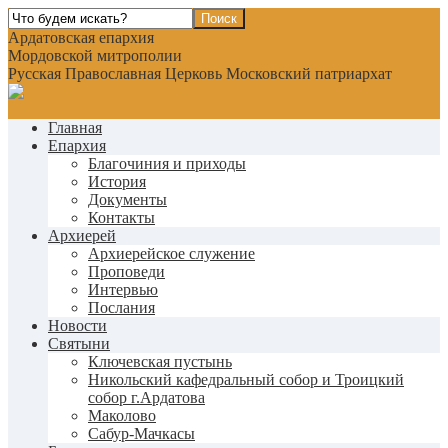
Ардатовская епархия
Мордовской митрополии
Русская Православная Церковь Московский патриархат
Главная
Епархия
Благочиния и приходы
История
Документы
Контакты
Архиерей
Архиерейское служение
Проповеди
Интервью
Послания
Новости
Святыни
Ключевская пустынь
Никольский кафедральный собор и Троицкий
собор г.Ардатова
Маколово
Сабур-Мачкасы