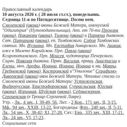
Православный календарь
10 августа 2026 г. ( 28 июля ст.ст.), понедельник.
Седмица 11-я по Пятидесятнице.
Поста нет.
Смоленской
(
икона
) иконы Божией Матери, именуемой
"Одигитрия" (Путеводительница). Апп. от 70-ти
Прохора
(
икона
),
Никанора
(
икона
),
Тимона
(
икона
) и
Пармена
диаконов.
Свт.
Питирима
(
икона
), еп. Тамбовского.
Собор
Тамбовских
святых. Мч.
Иулиана
. Мч.
Евстафия
Анкирского. Мч.
Акакия
,
иже в Милете Карийском. Прп.
Павла
(
икона
)
Ксиропотамского. Прп.
Моисея
, чудотворца Печерского.
Сщмч.
Николая
диакона. Прмч.
Василия
, прмцц.
Анастасии
и
Елены
, мчч.
Арефы
,
Иоанна
,
Иоанна
,
Иоанна
и мц.
Мавры
.
Гребневской
(
икона
),
Костромской
и"Умиление"
Серафимо-
Дивеевской
(
икона
) икон Божией Матери. Чтимые списки со
Смоленской иконы Божией Матери:
Устюженская
,
Выдропусская
,
Христофоровская
,
Супрасльская
,
Югская
(
икона
),
Игрицкая
,
Шуйская
(
икона
),
Седмиезерная
,
Сергиевская
(в Троице-Сергиевой Лавре).
Утр. -
Лк., 4 зач., I, 39-49, 56.
Лит. -
2 Кор., 171 зач., II, 3-15.
Мф., 94 зач., XXIII, 13-22.
Богородицы:
Флп., 240 зач., II, 5-11.
Лк., 54 зач., X, 38-42; XI, 27-28.
Свт.:
Евр., 335 зач., XIII, 17-21.
Лк., 24 зач., VI, 17-23
.
Социальные сети