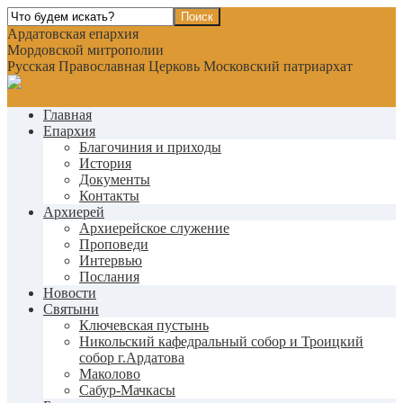
Ардатовская епархия
Мордовской митрополии
Русская Православная Церковь Московский патриархат
Главная
Епархия
Благочиния и приходы
История
Документы
Контакты
Архиерей
Архиерейское служение
Проповеди
Интервью
Послания
Новости
Святыни
Ключевская пустынь
Никольский кафедральный собор и Троицкий
собор г.Ардатова
Маколово
Сабур-Мачкасы