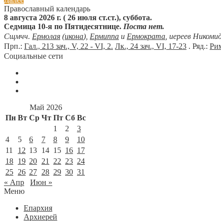
Православный календарь
8 августа 2026 г. ( 26 июля ст.ст.), суббота.
Седмица 10-я по Пятидесятнице.
Поста нет.
Сщмчч.
Ермолая
(
икона
),
Ермиппа
и
Ермократа
, иереев Никоми
Прп.:
Гал., 213 зач., V, 22 - VI, 2.
Лк., 24 зач., VI, 17-23
. Ряд.:
Рим
Социальные сети
Май 2026
Пн
Вт
Ср
Чт
Пт
Сб
Вс
1
2
3
4
5
6
7
8
9
10
11
12
13
14
15
16
17
18
19
20
21
22
23
24
25
26
27
28
29
30
31
« Апр
Июн »
Меню
Епархия
Архиерей