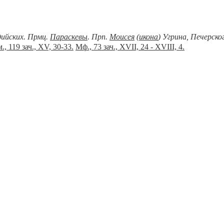
дийских. Прмц.
Параскевы
. Прп.
Моисея
(
икона
) Угрина, Печерск
., 119 зач., XV, 30-33.
Мф., 73 зач., XVII, 24 - XVIII, 4.