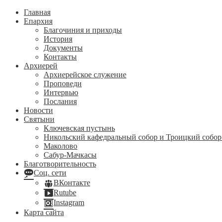
Главная
Епархия
Благочиния и приходы
История
Документы
Контакты
Архиерей
Архиерейское служение
Проповеди
Интервью
Послания
Новости
Святыни
Ключевская пустынь
Никольский кафедральный собор и Троицкий собор
Маколово
Сабур-Мачкасы
Благотворительность
Соц. сети
ВКонтакте
Rutube
Instagram
Карта сайта