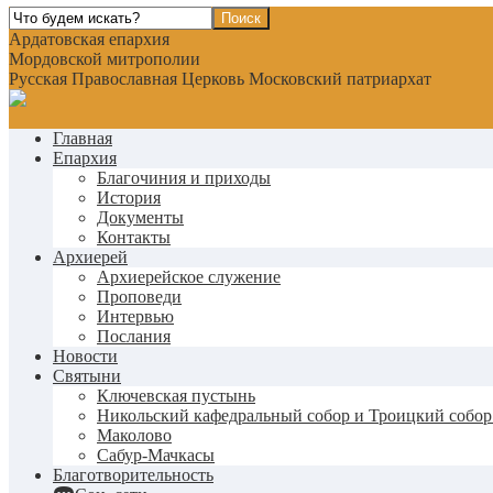
Ардатовская епархия
Мордовской митрополии
Русская Православная Церковь Московский патриархат
Главная
Епархия
Благочиния и приходы
История
Документы
Контакты
Архиерей
Архиерейское служение
Проповеди
Интервью
Послания
Новости
Святыни
Ключевская пустынь
Никольский кафедральный собор и Троицкий собор
Маколово
Сабур-Мачкасы
Благотворительность