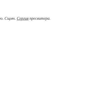
ого. Сщмч.
Сергия
пресвитера.