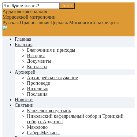
Ардатовская епархия
Мордовской митрополии
Русская Православная Церковь Московский патриархат
Главная
Епархия
Благочиния и приходы
История
Документы
Контакты
Архиерей
Архиерейское служение
Проповеди
Интервью
Послания
Новости
Святыни
Ключевская пустынь
Никольский кафедральный собор и Троицкий
собор г.Ардатова
Маколово
Сабур-Мачкасы