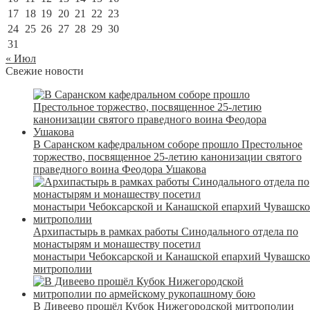
17
18
19
20
21
22
23
24
25
26
27
28
29
30
31
« Июл
Свежие новости
В Саранском кафедральном соборе прошло Престольное
торжество, посвященное 25-летию канонизации святого
праведного воина Феодора Ушакова
Архипастырь в рамках работы Синодального отдела по
монастырям и монашеству посетил
монастыри Чебоксарской и Канашской епархий Чувашск
митрополии
В Дивеево прошёл Кубок Нижегородской митрополии