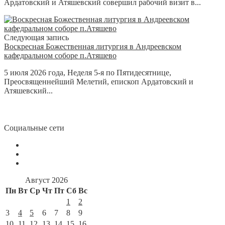
Ардатовский и Атяшевский совершил рабочий визит в...
Следующая запись
Воскресная Божественная литургия в Андреевском
кафедральном соборе п.Атяшево
5 июля 2026 года, Неделя 5-я по Пятидесятнице,
Преосвященнейший Мелетий, епископ Ардатовский и
Атяшевский...
Социальные сети
Август 2026
Пн
Вт
Ср
Чт
Пт
Сб
Вс
1
2
3
4
5
6
7
8
9
10
11
12
13
14
15
16