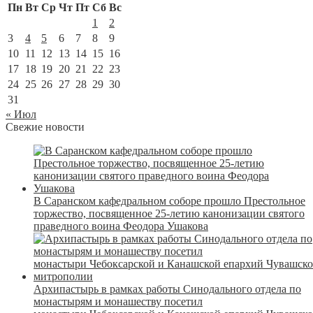
Пн
Вт
Ср
Чт
Пт
Сб
Вс
1
2
3
4
5
6
7
8
9
10
11
12
13
14
15
16
17
18
19
20
21
22
23
24
25
26
27
28
29
30
31
« Июл
Свежие новости
В Саранском кафедральном соборе прошло Престольное
торжество, посвященное 25-летию канонизации святого
праведного воина Феодора Ушакова
Архипастырь в рамках работы Синодального отдела по
монастырям и монашеству посетил