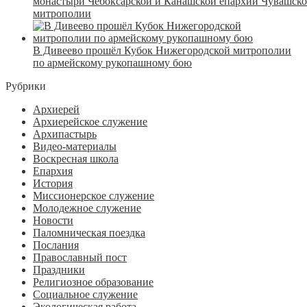
монастыри Чебоксарской и Канашской епархий Чувашск
митрополии
В Дивеево прошёл Кубок Нижегородской митрополии
по армейскому рукопашному бою
Рубрики
Архиерей
Архиерейское служение
Архипастырь
Видео-материалы
Воскресная школа
Епархия
История
Миссионерское служение
Молодежное служение
Новости
Паломническая поездка
Послания
Православный пост
Праздники
Религиозное образование
Социальное служение
Экологическая работа