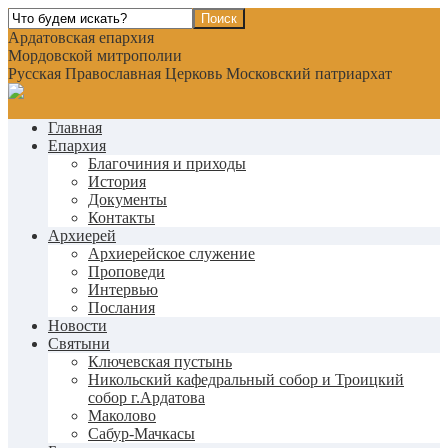
Ардатовская епархия
Мордовской митрополии
Русская Православная Церковь Московский патриархат
Главная
Епархия
Благочиния и приходы
История
Документы
Контакты
Архиерей
Архиерейское служение
Проповеди
Интервью
Послания
Новости
Святыни
Ключевская пустынь
Никольский кафедральный собор и Троицкий
собор г.Ардатова
Маколово
Сабур-Мачкасы