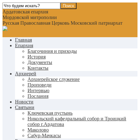
Ардатовская епархия
Мордовской митрополии
Русская Православная Церковь Московский патриархат
Главная
Епархия
Благочиния и приходы
История
Документы
Контакты
Архиерей
Архиерейское служение
Проповеди
Интервью
Послания
Новости
Святыни
Ключевская пустынь
Никольский кафедральный собор и Троицкий
собор г.Ардатова
Маколово
Сабур-Мачкасы