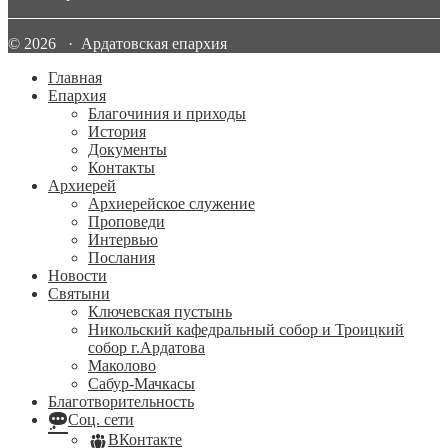
© 2026 · Ардатовская епархия
Главная
Епархия
Благочиния и приходы
История
Документы
Контакты
Архиерей
Архиерейское служение
Проповеди
Интервью
Послания
Новости
Святыни
Ключевская пустынь
Никольский кафедральный собор и Троицкий
собор г.Ардатова
Маколово
Сабур-Мачкасы
Благотворительность
Соц. сети
ВКонтакте