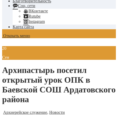
Благотворительность
Соц. сети
ВКонтакте
Rutube
Instagram
Карта сайта
Открыть меню
20
Сен
Архипастырь посетил
открытый урок ОПК в
Баевской СОШ Ардатовского
района
Архиерейское служение
,
Новости