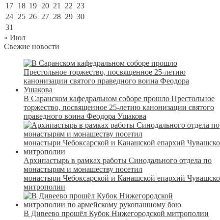
17
18
19
20
21
22
23
24
25
26
27
28
29
30
31
« Июл
Свежие новости
В Саранском кафедральном соборе прошло Престольное
торжество, посвященное 25-летию канонизации святого
праведного воина Феодора Ушакова
Архипастырь в рамках работы Синодального отдела по
монастырям и монашеству посетил
монастыри Чебоксарской и Канашской епархий Чувашск
митрополии
В Дивеево прошёл Кубок Нижегородской митрополии