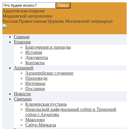
Ардатовская епархия
Мордовской митрополии
Русская Православная Церковь Московский патриархат
Главная
Епархия
Благочиния и приходы
История
Документы
Контакты
Архиерей
Архиерейское служение
Проповеди
Интервью
Послания
Новости
Святыни
Ключевская пустынь
Никольский кафедральный собор и Троицкий
собор г.Ардатова
Маколово
Сабур-Мачкасы