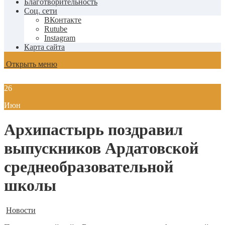
Благотворительность
Соц. сети
ВКонтакте
Rutube
Instagram
Карта сайта
Открыть меню
26
Июн
Архипастырь поздравил
выпускников Ардатовской
среднеобразовательной
школы
Новости