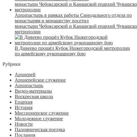
Архипастырь в рамках работы Синодального отдела по
монастырям и монашеству посетил
монастыри Чебоксарской и Канашской епархий Чувашск
митрополии
В Дивеево прошёл Кубок Нижегородской митрополии
по армейскому рукопашному бою
Рубрики
Архиерей
Архиерейское служение
Архипастырь
Видео-материалы
Воскресная школа
Епархия
История
Миссионерское служение
Молодежное служение
Новости
Паломническая поездка
Послания