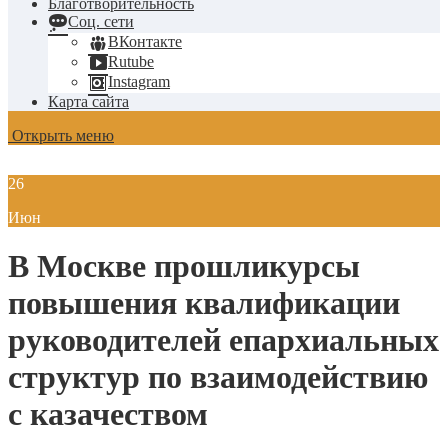
Благотворительность
Соц. сети
ВКонтакте
Rutube
Instagram
Карта сайта
Открыть меню
26
Июн
В Москве прошликурсы
повышения квалификации
руководителей епархиальных
структур по взаимодействию
с казачеством