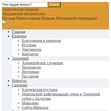
Ардатовская епархия
Мордовской митрополии
Русская Православная Церковь Московский патриархат
Главная
Епархия
Благочиния и приходы
История
Документы
Контакты
Архиерей
Архиерейское служение
Проповеди
Интервью
Послания
Новости
Святыни
Ключевская пустынь
Никольский кафедральный собор и Троицкий
собор г.Ардатова
Маколово
Сабур-Мачкасы