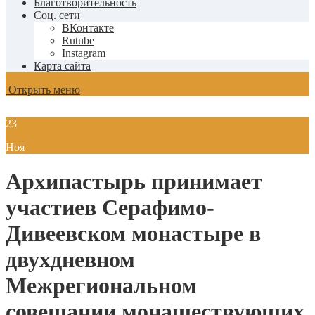
Благотворительность
Соц. сети
ВКонтакте
Rutube
Instagram
Карта сайта
Открыть меню
23
Ноя
Архипастырь принимает
участиев Серафимо-
Дивеевском монастыре в
двухдневном
Межрегиональном
совещании монашествующих