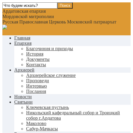
Ардатовская епархия
Мордовской митрополии
Русская Православная Церковь Московский патриархат
Главная
Епархия
Благочиния и приходы
История
Документы
Контакты
Архиерей
Архиерейское служение
Проповеди
Интервью
Послания
Новости
Святыни
Ключевская пустынь
Никольский кафедральный собор и Троицкий
собор г.Ардатова
Маколово
Сабур-Мачкасы