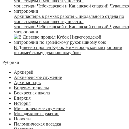
Архипастырь в рамках работы Синодального отдела по
монастырям и монашеству посетил
монастыри Чебоксарской и Канашской епархий Чувашск
митрополии
В Дивеево прошёл Кубок Нижегородской митрополии
по армейскому рукопашному бою
Рубрики
Архиерей
Архиерейское служение
Архипастырь
Видео-материалы
Воскресная школа
Епархия
История
Миссионерское служение
Молодежное служение
Новости
Паломническая поездка