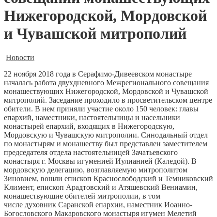
Нижегородской, Мордовской
и Чувашской митрополий
Новости
22 ноября 2018 года в Серафимо-Дивеевском монастыре
началась работа двухдневного Межрегионального совещания
монашествующих Нижегородской, Мордовской и Чувашской
митрополий.
Заседание проходило в просветительском центре
обители. В нем приняли участие около 150 человек: главы
епархий, наместники, настоятельницы и насельники
монастырей епархий, входящих в Нижегородскую,
Мордовскую и Чувашскую митрополии. Синодальный отдел
по монастырям и монашеству был представлен заместителем
председателя отдела настоятельницей Зачатьевского
монастыря г. Москвы игуменией Иулианией (Каледой). В
мордовскую делегацию, возглавляемую митрополитом
Зиновием, вошли епископ Краснослободский и Темниковский
Климент, епископ Арадтовский и Атяшевский Вениамин,
монашествующие обителей митрополии, в том
числе духовник Саранской епархии, наместник Иоанно-
Богословского Макаровского монастыря игумен Мелетий