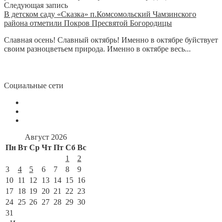
Следующая запись
В детском саду «Сказка» п.Комсомольский Чамзинского
района отметили Покров Пресвятой Богородицы
Славная осень! Славный октябрь! Именно в октябре буйствует
своим разноцветьем природа. Именно в октябре весь...
Социальные сети
Август 2026
Пн
Вт
Ср
Чт
Пт
Сб
Вс
1
2
3
4
5
6
7
8
9
10
11
12
13
14
15
16
17
18
19
20
21
22
23
24
25
26
27
28
29
30
31