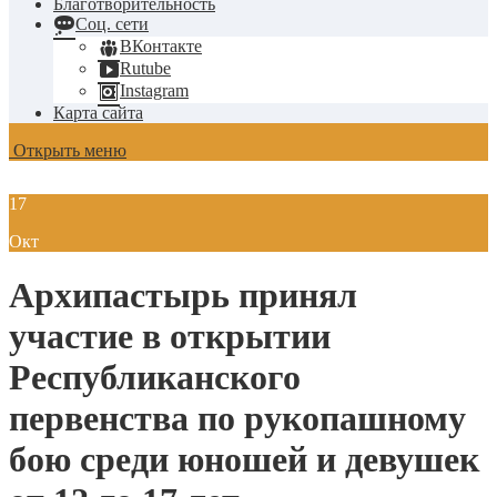
Благотворительность
Соц. сети
ВКонтакте
Rutube
Instagram
Карта сайта
Открыть меню
17
Окт
Архипастырь принял
участие в открытии
Республиканского
первенства по рукопашному
бою среди юношей и девушек