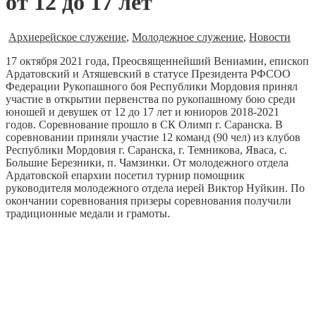
от 12 до 17 лет
Архиерейское служение
,
Молодежное служение
,
Новости
17 октября 2021 года, Преосвященнейший Вениамин, епископ
Ардатовский и Атяшевский в статусе Президента РФСОО
Федерации Рукопашного боя Республики Мордовия принял
участие в открытии первенства по рукопашному бою среди
юношей и девушек от 12 до 17 лет и юниоров 2018-2021
годов. Соревнование прошло в СК Олимп г. Саранска. В
соревновании приняли участие 12 команд (90 чел) из клубов
Республики Мордовия г. Саранска, г. Темникова, Яваса, с.
Большие Березники, п. Чамзинки. От молодежного отдела
Ардатовской епархии посетил турнир помощник
руководителя молодежного отдела иерей Виктор Нуйкин. По
окончании соревнования призеры соревнования получили
традиционные медали и грамоты.