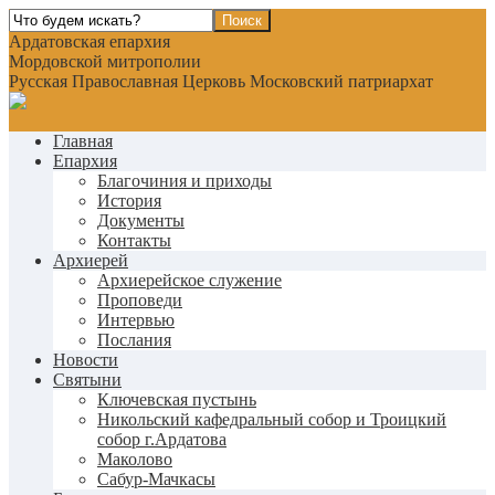
Ардатовская епархия
Мордовской митрополии
Русская Православная Церковь Московский патриархат
Главная
Епархия
Благочиния и приходы
История
Документы
Контакты
Архиерей
Архиерейское служение
Проповеди
Интервью
Послания
Новости
Святыни
Ключевская пустынь
Никольский кафедральный собор и Троицкий
собор г.Ардатова
Маколово
Сабур-Мачкасы