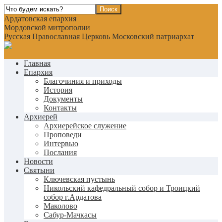
Ардатовская епархия
Мордовской митрополии
Русская Православная Церковь Московский патриархат
Главная
Епархия
Благочиния и приходы
История
Документы
Контакты
Архиерей
Архиерейское служение
Проповеди
Интервью
Послания
Новости
Святыни
Ключевская пустынь
Никольский кафедральный собор и Троицкий
собор г.Ардатова
Маколово
Сабур-Мачкасы