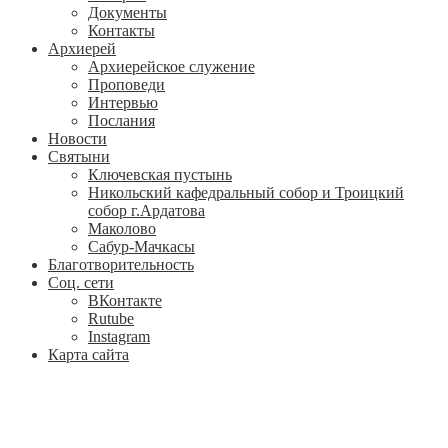
Документы
Контакты
Архиерей
Архиерейское служение
Проповеди
Интервью
Послания
Новости
Святыни
Ключевская пустынь
Никольский кафедральный собор и Троицкий
собор г.Ардатова
Маколово
Сабур-Мачкасы
Благотворительность
Соц. сети
ВКонтакте
Rutube
Instagram
Карта сайта