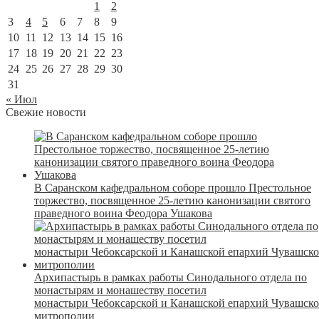
1
2
3
4
5
6
7
8
9
10
11
12
13
14
15
16
17
18
19
20
21
22
23
24
25
26
27
28
29
30
31
« Июл
Свежие новости
В Саранском кафедральном соборе прошло Престольное
торжество, посвященное 25-летию канонизации святого
праведного воина Феодора Ушакова
Архипастырь в рамках работы Синодального отдела по
монастырям и монашеству посетил
монастыри Чебоксарской и Канашской епархий Чувашск
митрополии