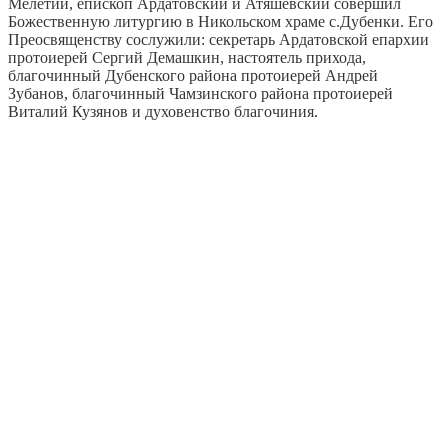
Мелетий, епископ Ардатовский и Атяшевский совершил
Божественную литургию в Никольском храме с.Дубенки. Его
Преосвященству сослужили: секретарь Ардатовской епархии
протоиерей Сергий Демашкин, настоятель прихода,
благочинный Дубенского района протоиерей Андрей
Зубанов, благочинный Чамзинского района протоиерей
Виталий Кузянов и духовенство благочиния.