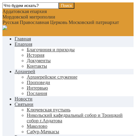
Ардатовская епархия
Мордовской митрополии
Русская Православная Церковь Московский патриархат
Главная
Епархия
Благочиния и приходы
История
Документы
Контакты
Архиерей
Архиерейское служение
Проповеди
Интервью
Послания
Новости
Святыни
Ключевская пустынь
Никольский кафедральный собор и Троицкий
собор г.Ардатова
Маколово
Сабур-Мачкасы