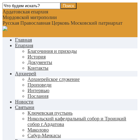
Ардатовская епархия
Мордовской митрополии
Русская Православная Церковь Московский патриархат
Главная
Епархия
Благочиния и приходы
История
Документы
Контакты
Архиерей
Архиерейское служение
Проповеди
Интервью
Послания
Новости
Святыни
Ключевская пустынь
Никольский кафедральный собор и Троицкий
собор г.Ардатова
Маколово
Сабур-Мачкасы