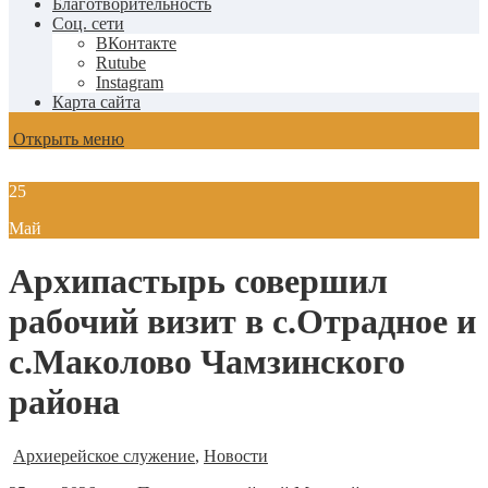
Благотворительность
Соц. сети
ВКонтакте
Rutube
Instagram
Карта сайта
Открыть меню
25
Май
Архипастырь совершил
рабочий визит в с.Отрадное и
с.Маколово Чамзинского
района
Архиерейское служение
,
Новости