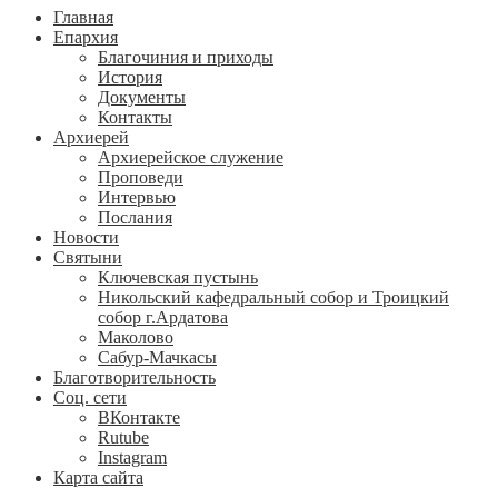
Главная
Епархия
Благочиния и приходы
История
Документы
Контакты
Архиерей
Архиерейское служение
Проповеди
Интервью
Послания
Новости
Святыни
Ключевская пустынь
Никольский кафедральный собор и Троицкий
собор г.Ардатова
Маколово
Сабур-Мачкасы
Благотворительность
Соц. сети
ВКонтакте
Rutube
Instagram
Карта сайта