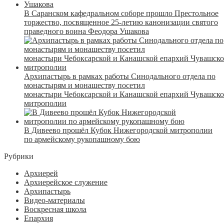
В Саранском кафедральном соборе прошло Престольное
торжество, посвященное 25-летию канонизации святого
праведного воина Феодора Ушакова
Архипастырь в рамках работы Синодального отдела по
монастырям и монашеству посетил
монастыри Чебоксарской и Канашской епархий Чувашск
митрополии
В Дивеево прошёл Кубок Нижегородской митрополии
по армейскому рукопашному бою
Рубрики
Архиерей
Архиерейское служение
Архипастырь
Видео-материалы
Воскресная школа
Епархия