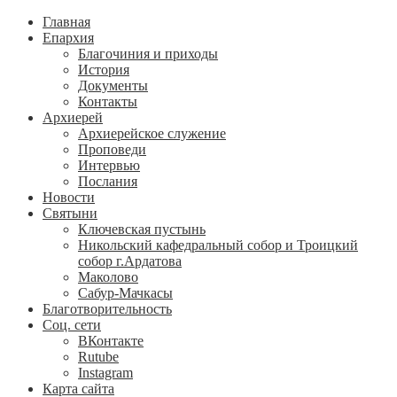
Главная
Епархия
Благочиния и приходы
История
Документы
Контакты
Архиерей
Архиерейское служение
Проповеди
Интервью
Послания
Новости
Святыни
Ключевская пустынь
Никольский кафедральный собор и Троицкий
собор г.Ардатова
Маколово
Сабур-Мачкасы
Благотворительность
Соц. сети
ВКонтакте
Rutube
Instagram
Карта сайта