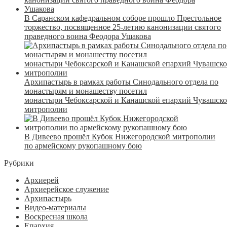
В Саранском кафедральном соборе прошло Престольное
торжество, посвященное 25-летию канонизации святого
праведного воина Феодора Ушакова
Архипастырь в рамках работы Синодального отдела по
монастырям и монашеству посетил
монастыри Чебоксарской и Канашской епархий Чувашск
митрополии
В Дивеево прошёл Кубок Нижегородской митрополии
по армейскому рукопашному бою
Рубрики
Архиерей
Архиерейское служение
Архипастырь
Видео-материалы
Воскресная школа
Епархия