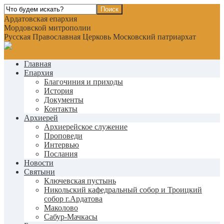
Ардатовская епархия
Мордовской митрополии
Русская Православная Церковь Московский патриархат
Главная
Епархия
Благочиния и приходы
История
Документы
Контакты
Архиерей
Архиерейское служение
Проповеди
Интервью
Послания
Новости
Святыни
Ключевская пустынь
Никольский кафедральный собор и Троицкий
собор г.Ардатова
Маколово
Сабур-Мачкасы