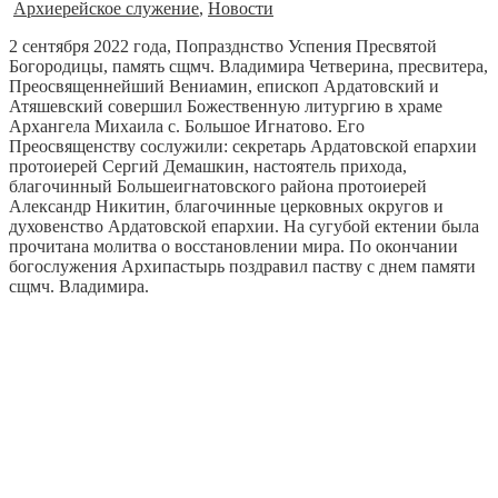
Архиерейское служение
,
Новости
2 сентября 2022 года, Попразднство Успения Пресвятой
Богородицы, память сщмч. Владимира Четверина, пресвитера,
Преосвященнейший Вениамин, епископ Ардатовский и
Атяшевский совершил Божественную литургию в храме
Архангела Михаила с. Большое Игнатово. Его
Преосвященству сослужили: секретарь Ардатовской епархии
протоиерей Сергий Демашкин, настоятель прихода,
благочинный Большеигнатовского района протоиерей
Александр Никитин, благочинные церковных округов и
духовенство Ардатовской епархии. На сугубой ектении была
прочитана молитва о восстановлении мира. По окончании
богослужения Архипастырь поздравил паству с днем памяти
сщмч. Владимира.