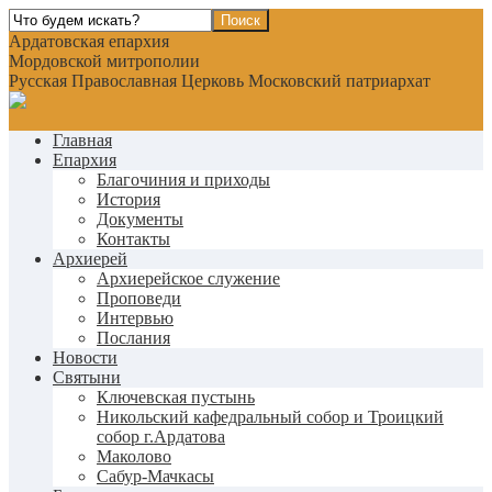
Ардатовская епархия
Мордовской митрополии
Русская Православная Церковь Московский патриархат
Главная
Епархия
Благочиния и приходы
История
Документы
Контакты
Архиерей
Архиерейское служение
Проповеди
Интервью
Послания
Новости
Святыни
Ключевская пустынь
Никольский кафедральный собор и Троицкий
собор г.Ардатова
Маколово
Сабур-Мачкасы