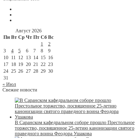
Август 2026
Пн
Вт
Ср
Чт
Пт
Сб
Вс
1
2
3
4
5
6
7
8
9
10
11
12
13
14
15
16
17
18
19
20
21
22
23
24
25
26
27
28
29
30
31
« Июл
Свежие новости
В Саранском кафедральном соборе прошло Престольное
торжество, посвященное 25-летию канонизации святого
праведного воина Феодора Ушакова