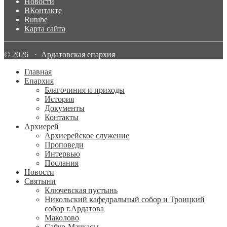
Новости
ВКонтакте
Rutube
Карта сайта
© 2026 · Ардатовская епархия
Главная
Епархия
Благочиния и приходы
История
Документы
Контакты
Архиерей
Архиерейское служение
Проповеди
Интервью
Послания
Новости
Святыни
Ключевская пустынь
Никольский кафедральный собор и Троицкий
собор г.Ардатова
Маколово
Сабур-Мачкасы