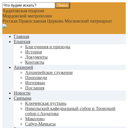
Ардатовская епархия
Мордовской митрополии
Русская Православная Церковь Московский патриархат
Главная
Епархия
Благочиния и приходы
История
Документы
Контакты
Архиерей
Архиерейское служение
Проповеди
Интервью
Послания
Новости
Святыни
Ключевская пустынь
Никольский кафедральный собор и Троицкий
собор г.Ардатова
Маколово
Сабур-Мачкасы