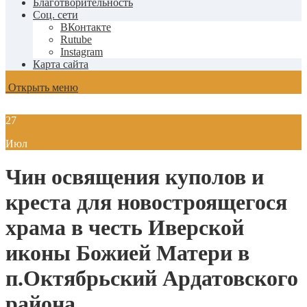
Благотворительность
Соц. сети
ВКонтакте
Rutube
Instagram
Карта сайта
Открыть меню
27
Июл
Чин освящения куполов и
креста для новостроящегося
храма в честь Иверской
иконы Божией Матери в
п.Октябрьский Ардатовского
района