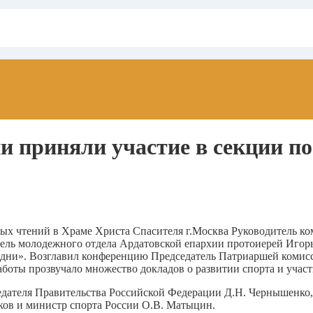
и приняли участие в секции п
ых чтений в Храме Христа Спасителя г.Москва Руководитель ко
ель молодежного отдела Ардатовской епархии протоиерей Игор
ши дни». Возглавил конференцию Председатель Патриаршей комис
оты прозвучало множество докладов о развитии спорта и участ
едателя Правительства Российской Федерации Д.Н. Чернышенко,
ов и министр спорта России О.В. Матыцин.