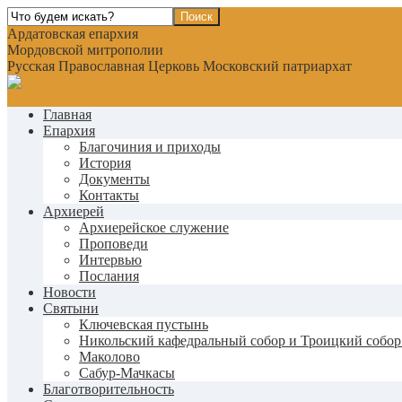
Ардатовская епархия
Мордовской митрополии
Русская Православная Церковь Московский патриархат
Главная
Епархия
Благочиния и приходы
История
Документы
Контакты
Архиерей
Архиерейское служение
Проповеди
Интервью
Послания
Новости
Святыни
Ключевская пустынь
Никольский кафедральный собор и Троицкий собор
Маколово
Сабур-Мачкасы
Благотворительность