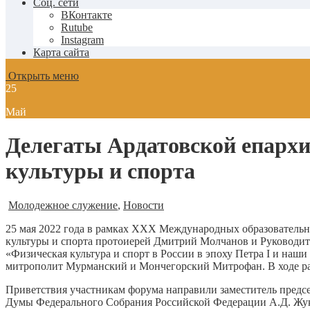
Соц. сети
ВКонтакте
Rutube
Instagram
Карта сайта
Открыть меню
25
Май
Делегаты Ардатовской епархи
культуры и спорта
Молодежное служение
,
Новости
25 мая 2022 года в рамках XXX Международных образовательн
культуры и спорта протоиерей Дмитрий Молчанов и Руководит
«Физическая культура и спорт в России в эпоху Петра I и на
митрополит Мурманский и Мончегорский Митрофан. В ходе раб
Приветствия участникам форума направили заместитель предс
Думы Федерального Собрания Российской Федерации А.Д. Жук