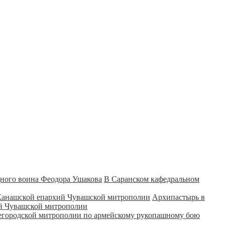
В Саранском кафедральном
Архипастырь в
ий Чувашской митрополии
городской митрополии по армейскому рукопашному бою