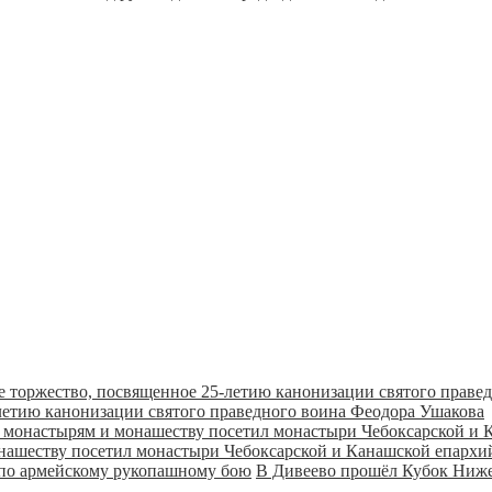
летию канонизации святого праведного воина Феодора Ушакова
онашеству посетил монастыри Чебоксарской и Канашской епарх
В Дивеево прошёл Кубок Ниже