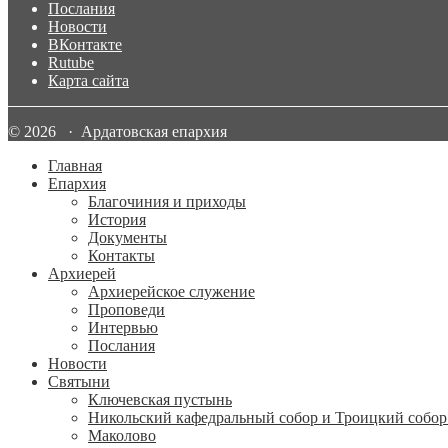
Послания
Новости
ВКонтакте
Rutube
Карта сайта
© 2026 · Ардатовская епархия
Главная
Епархия
Благочиния и приходы
История
Документы
Контакты
Архиерей
Архиерейское служение
Проповеди
Интервью
Послания
Новости
Святыни
Ключевская пустынь
Никольский кафедральный собор и Троицкий собор
Маколово