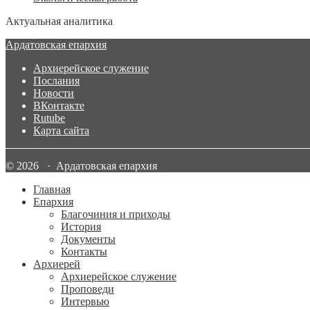
Актуальная аналитика
Ардатовская епархия
Архиерейское служение
Послания
Новости
ВКонтакте
Rutube
Карта сайта
© 2026 · Ардатовская епархия
Главная
Епархия
Благочиния и приходы
История
Документы
Контакты
Архиерей
Архиерейское служение
Проповеди
Интервью