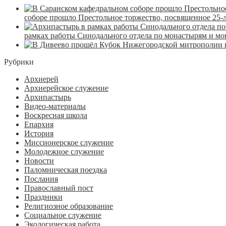
соборе прошло Престольное торжество, посвященное 25-
рамках работы Синодального отдела по монастырям и м
Рубрики
Архиерей
Архиерейское служение
Архипастырь
Видео-материалы
Воскресная школа
Епархия
История
Миссионерское служение
Молодежное служение
Новости
Паломническая поездка
Послания
Православный пост
Праздники
Религиозное образование
Социальное служение
Экологическая работа