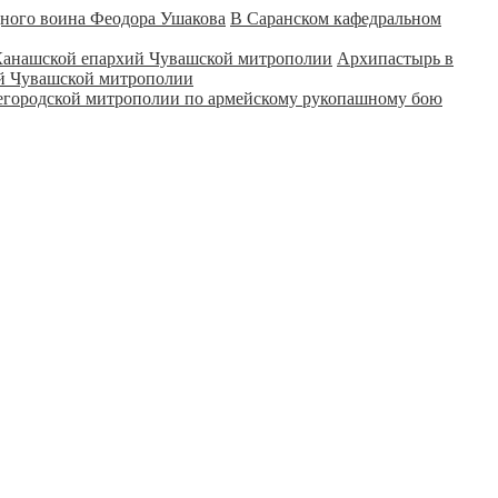
В Саранском кафедральном
Архипастырь в
ий Чувашской митрополии
городской митрополии по армейскому рукопашному бою