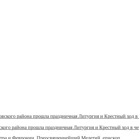
ого района прошла праздничная Литургия и Крестный ход в чес
Петра и Февронии, Преосвященнейший Мелетий, епископ...