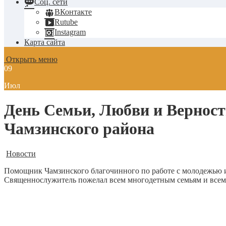
Соц. сети
ВКонтакте
Rutube
Instagram
Карта сайта
Открыть меню
09
Июл
День Семьи, Любви и Верност
Чамзинского района
Новости
Помощник Чамзинского благочинного по работе с молодежью и
Священнослужитель пожелал всем многодетным семьям и всем 