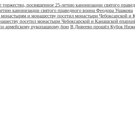
летию канонизации святого праведного воина Феодора Ушакова
онашеству посетил монастыри Чебоксарской и Канашской епарх
В Дивеево прошёл Кубок Ниже