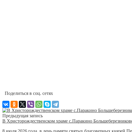
Поделиться в соц. сетях
Предыдущая запись
В Христорождественском храме с.Паракино Большеберезниковск
8 июля 2026 года, в день памяти святых благоверных князей 