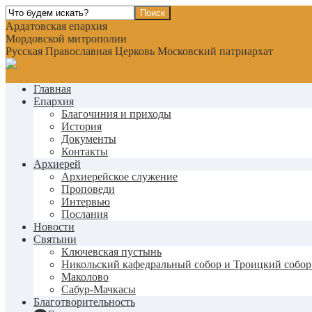
Ардатовская епархия
Мордовской митрополии
Русская Православная Церковь Московский патриархат
Главная
Епархия
Благочиния и приходы
История
Документы
Контакты
Архиерей
Архиерейское служение
Проповеди
Интервью
Послания
Новости
Святыни
Ключевская пустынь
Никольский кафедральный собор и Троицкий собор
Маколово
Сабур-Мачкасы
Благотворительность