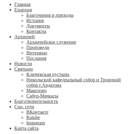
Главная
Епархия
Благочиния и приходы
История
Документы
Контакты
Архиерей
Архиерейское служение
Проповеди
Интервью
Послания
Новости
Святыни
Ключевская пустынь
Никольский кафедральный собор и Троицкий
собор г.Ардатова
Маколово
Сабур-Мачкасы
Благотворительность
Соц. сети
ВКонтакте
Rutube
Instagram
Карта сайта