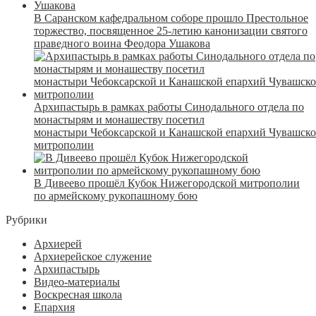
В Саранском кафедральном соборе прошло Престольное
торжество, посвященное 25-летию канонизации святого
праведного воина Феодора Ушакова
Архипастырь в рамках работы Синодального отдела по
монастырям и монашеству посетил
монастыри Чебоксарской и Канашской епархий Чувашск
митрополии
В Дивеево прошёл Кубок Нижегородской митрополии
по армейскому рукопашному бою
Рубрики
Архиерей
Архиерейское служение
Архипастырь
Видео-материалы
Воскресная школа
Епархия