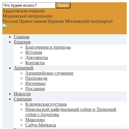
Ардатовская епархия
Мордовской митрополии
Русская Православная Церковь Московский патриархат
Главная
Епархия
Благочиния и приходы
История
Документы
Контакты
Архиерей
Архиерейское служение
Проповеди
Интервью
Послания
Новости
Святыни
Ключевская пустынь
Никольский кафедральный собор и Троицкий
собор г.Ардатова
Маколово
Сабур-Мачкасы