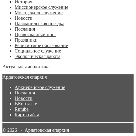
История
Миссионерское служение
Молодежное служение
Новости
Паломническая поездка
Послания
Православный пост
Праздники
Религиозное образование
Социальное служение
Экологическая работа
Актуальная аналитика
Ардатовская епархия
Архиерейское служение
Послания
Новости
ВКонтакте
Rutube
Карта сайта
© 2026 · Ардатовская епархия