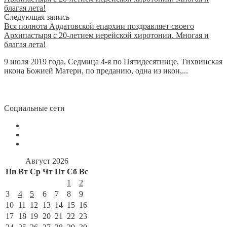
Следующая запись
Вся полнота Ардатовской епархии поздравляет своего
Архипастыря с 20-летием иерейской хиротонии. Многая и
благая лета!
9 июля 2019 года, Седмица 4-я по Пятидесятнице, Тихвинская
икона Божией Матери, по преданию, одна из икон,...
Социальные сети
Август 2026
Пн
Вт
Ср
Чт
Пт
Сб
Вс
1
2
3
4
5
6
7
8
9
10
11
12
13
14
15
16
17
18
19
20
21
22
23