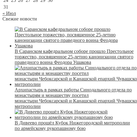
24
25
26
27
28
29
30
31
« Июл
Свежие новости
В Саранском кафедральном соборе прошло Престольное
торжество, посвященное 25-летию канонизации святого
праведного воина Феодора Ушакова
Архипастырь в рамках работы Синодального отдела по
монастырям и монашеству посетил
монастыри Чебоксарской и Канашской епархий Чувашск
митрополии
В Дивеево прошёл Кубок Нижегородской митрополии
по армейскому рукопашному бою