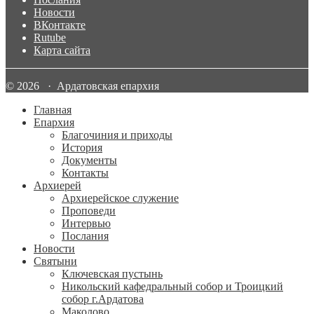
Новости
ВКонтакте
Rutube
Карта сайта
© 2026 · Ардатовская епархия
Главная
Епархия
Благочиния и приходы
История
Документы
Контакты
Архиерей
Архиерейское служение
Проповеди
Интервью
Послания
Новости
Святыни
Ключевская пустынь
Никольский кафедральный собор и Троицкий
собор г.Ардатова
Маколово