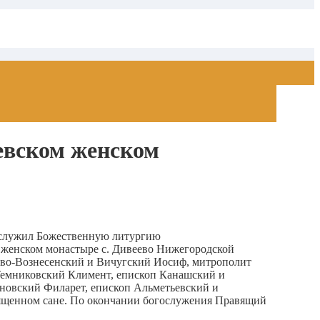
евском женском
сослужил Божественную литургию
женском монастыре с. Дивеево Нижегородской
во-Вознесенский и Вичугский Иосиф, митрополит
Темниковский Климент, епископ Канашский и
новский Филарет, епископ Альметьевский и
ященном сане. По окончании богослужения Правящий