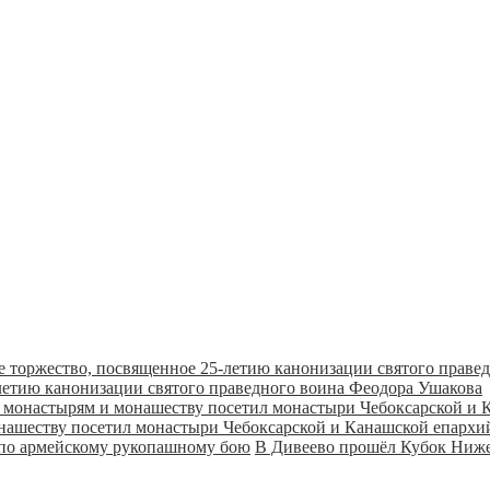
летию канонизации святого праведного воина Феодора Ушакова
онашеству посетил монастыри Чебоксарской и Канашской епарх
В Дивеево прошёл Кубок Ниже