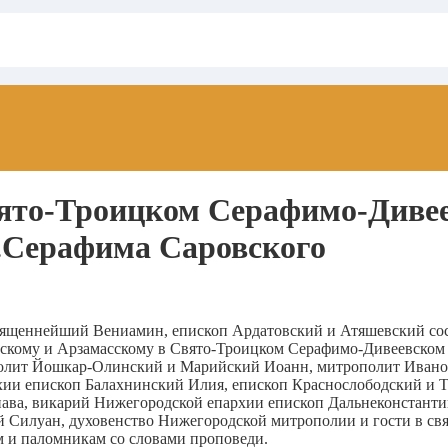
ято-Троицком Серафимо-Диве
п.Серафима Саровского
еосвященнейший Вениамин, епископ Ардатовский и Атяшевский 
кому и Арзамасскому в Свято-Троицком Серафимо-Дивеевском 
полит Йошкар-Олинский и Марийский Иоанн, митрополит Ивано
ии епископ Балахнинский Илия, епископ Краснослободский и 
ава, викарий Нижегородской епархии епископ Дальнеконстанти
 Силуан, духовенство Нижегородской митрополии и гости в св
 и паломникам со словами проповеди.