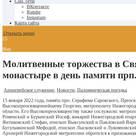
Соц. сети
ВКонтакте
Rutube
Instagram
Карта сайта
Открыть меню
15
Янв
Молитвенные торжества в Св
монастыре в день памяти пр
Архиерейское служение
,
Новости
,
Паломническая поездка
15 января 2022 года, память прп. Серафима Саровского, Пр
Высокопреосвященнейшему Георгию, митрополиту Нижегородс
области. Его Высокопреосвященству также сослужили: митро
Роменский и Бурынский Иосиф, викарий Нижегородской епарх
Янтиковский Стефан, епископ Выксунский и Павловский Варн
Бугульминский Мефодий, епископ Лысковский и Лукояновский
Архиерей Нижегородской митрополии обратился к прихожанам