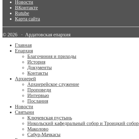
Новости
ВКонтакте
Rutube
Карта сайта
© 2026 · Ардатовская епархия
Главная
Епархия
Благочиния и приходы
История
Документы
Контакты
Архиерей
Архиерейское служение
Проповеди
Интервью
Послания
Новости
Святыни
Ключевская пустынь
Никольский кафедральный собор и Троицкий собор
Маколово
Сабур-Мачкасы