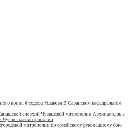
В Саранском кафедральном
Архипастырь в
ий Чувашской митрополии
городской митрополии по армейскому рукопашному бою