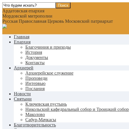
Ардатовская епархия
Мордовской митрополии
Русская Православная Церковь Московский патриархат
Главная
Епархия
Благочиния и приходы
История
Документы
Контакты
Архиерей
Архиерейское служение
Проповеди
Интервью
Послания
Новости
Святыни
Ключевская пустынь
Никольский кафедральный собор и Троицкий собор
Маколово
Сабур-Мачкасы
Благотворительность